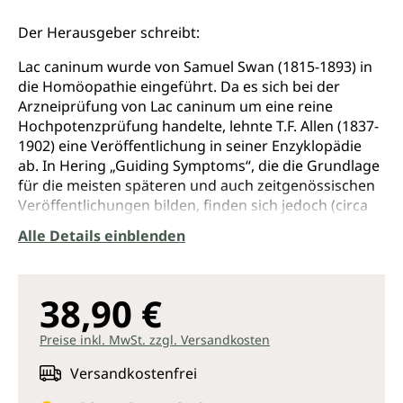
Der Herausgeber schreibt:
Lac caninum wurde von Samuel Swan (1815-1893) in
die Homöopathie eingeführt. Da es sich bei der
Arzneiprüfung von Lac caninum um eine reine
Hochpotenzprüfung handelte, lehnte T.F. Allen (1837-
1902) eine Veröffentlichung in seiner Enzyklopädie
ab. In Hering „Guiding Symptoms“, die die Grundlage
für die meisten späteren und auch zeitgenössischen
Veröffentlichungen bilden, finden sich jedoch (circa
660) fast ausschließlich klinische Symptome. In die
Alle Details einblenden
jetzt vorliegende, sehr übersichtlich gestaltete
Monographie mit über 2200 Symptomen sind 15
Arzneimittelprüfungen und über 140 Kasuistiken
38,90 €
eingearbeitet. Sowohl für klassisch homöopathisch
arbeitende KollegInnen, als auch für FreundInnen der
Preise inkl. MwSt. zzgl. Versandkosten
„Milchmittel“ wird die Revision von Lac caninum zu
einer äußerst verläßlichen und umfangreichen
Versandkostenfrei
Fundgrube vieler bisher unbekannter Facetten dieses