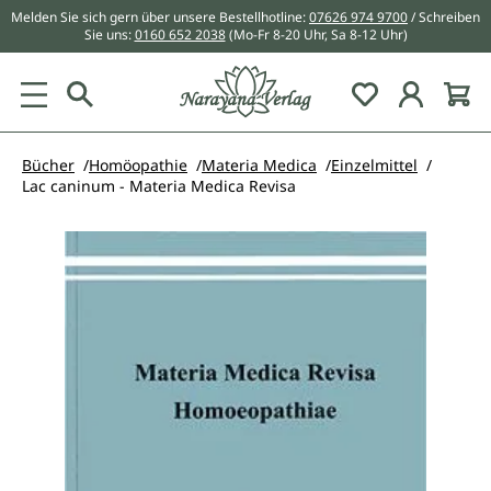
Melden Sie sich gern über unsere Bestellhotline:
07626 974 9700
/ Schreiben
alt springen
Sie uns:
0160 652 2038
(Mo-Fr 8-20 Uhr, Sa 8-12 Uhr)
Du hast 0 Pr
Bücher
Homöopathie
Materia Medica
Einzelmittel
Lac caninum - Materia Medica Revisa
Bildergalerie überspringen