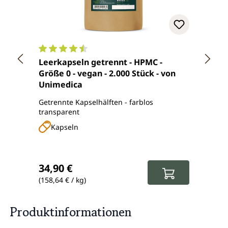
Durchschnittliche Bewertung von 4.4 von 5 Ster
Durch
Leerkapseln getrennt - HPMC -
Bio A
Größe 0 - vegan - 2.000 Stück - von
indis
Unimedica
Unim
Getrennte Kapselhälften - farblos
Gemah
transparent
kontro
Kapseln
Pu
Verka
16,50
Reguläre
Regulärer Preis:
34,90 €
14,9
(158,64 € / kg)
(29,80 
Produktinformationen