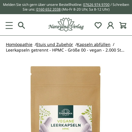
Melden Sie sich gern über unsere Bestellhotline:
07626 974 9700
/ Schreiben
alt springen
Sie uns:
0160 652 2038
(Mo-Fr 8-20 Uhr, Sa 8-12 Uhr)
Du hast 0 Pr
Homöopathie
Etuis und Zubehör
Kapseln abfüllen
Leerkapseln getrennt - HPMC - Größe 00 - vegan - 2.000 Stück - von Unimedica
Bildergalerie überspringen