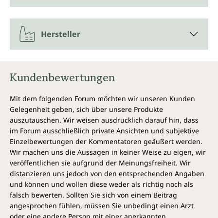
Die Kapseln der Größe 00 nehmen 500 bis 900 mg
Pulver auf. Sie sind klein genug für ein angenehmes
Hersteller
Schlucken. Die Kapseln bestehen aus
Hydroxypropylmethylcellulose (Kapselhülle
pflanzlichen Ursprungs) und lösen sich schnell im
Magen auf. Sie sind für die vegetarische und vegane
Kundenbewertungen
Ernährung geeignet.
Vegan und ohne unerwünschte
Mit dem folgenden Forum möchten wir unseren Kunden
Zusatzstoffe
Gelegenheit geben, sich über unsere Produkte
auszutauschen. Wir weisen ausdrücklich darauf hin, dass
Vegane Kapselhülle aus reiner pflanzlicher Cellulose
im Forum ausschließlich private Ansichten und subjektive
(HPMC), frei von Carrageen und PEG. Leerkapseln
Einzelbewertungen der Kommentatoren geäußert werden.
von Unimedica sind, entsprechend gesetzlichen
Wir machen uns die Aussagen in keiner Weise zu eigen, wir
Vorgaben, frei von Zusätzen wie Farbstoffen,
veröffentlichen sie aufgrund der Meinungsfreiheit. Wir
Stabilisatoren, Konservierungsstoffen, Trennmitteln
distanzieren uns jedoch von den entsprechenden Angaben
wie Magnesiumstearat sowie ohne Gentechnik,
und können und wollen diese weder als richtig noch als
laktosefrei, glutenfrei und vegan.
falsch bewerten. Sollten Sie sich von einem Beitrag
angesprochen fühlen, müssen Sie unbedingt einen Arzt
oder eine andere Person mit einer anerkannten