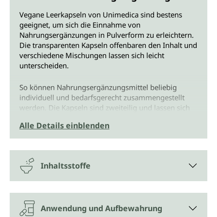
Vegane Leerkapseln von Unimedica sind bestens
geeignet, um sich die Einnahme von
Nahrungsergänzungen in Pulverform zu erleichtern.
Die transparenten Kapseln offenbaren den Inhalt und
verschiedene Mischungen lassen sich leicht
unterscheiden.
So können Nahrungsergänzungsmittel beliebig
individuell und bedarfsgerecht zusammengestellt
werden. Die Kapseln sind zweiteilig und lassen sich
leicht mit Kräutern, Vitaminen und frei gewählten
Alle Details einblenden
Inhaltsstoffen befüllen. Am besten mit Spatel oder
Kapselmaschine.
Selbstbefüllen spart Geld
Inhaltsstoffe
Vegane Leerkapseln von Unimedica sparen
außerdem Geld. Denn statt fertig befüllter Kapseln
können Pulver in größeren Gebinden zu günstigeren
Anwendung und Aufbewahrung
Preisen erworben und selbst abgefüllt werden.