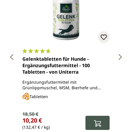
Durchschnittliche Bewertung von 4.7 von 5 Ster
Durch
Gelenktabletten für Hunde -
Schw
Ergänzungsfuttermittel - 100
Pferd
Tabletten - von Uniterra
Unite
Ergänzungsfuttermittel mit
Einzel
Grünlippmuschel, MSM, Bierhefe und
Teufelskrallenpulver
Tabletten
Öl
Verkaufspreis:
18,50 €
Regulärer Preis:
Regul
10,20 €
16,9
(132,47 € / kg)
(33,80 