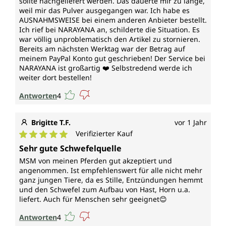
sollte nachgeliefert werden. Das dauerte mir zu lange,
weil mir das Pulver ausgegangen war. Ich habe es
AUSNAHMSWEISE bei einem anderen Anbieter bestellt.
Ich rief bei NARAYANA an, schilderte die Situation. Es
war völlig unproblematisch den Artikel zu stornieren.
Bereits am nächsten Werktag war der Betrag auf
meinem PayPal Konto gut geschrieben! Der Service bei
NARAYANA ist großartig ❤️ Selbstredend werde ich
weiter dort bestellen!
Antworten
4
Brigitte T.F.
vor 1 Jahr
Verifizierter Kauf
Durchschnittliche Bewertung von 5 von 5 Sternen
Sehr gute Schwefelquelle
MSM von meinen Pferden gut akzeptiert und
angenommen. Ist empfehlenswert für alle nicht mehr
ganz jungen Tiere, da es Stille, Entzündungen hemmt
und den Schwefel zum Aufbau von Hast, Horn u.a.
liefert. Auch für Menschen sehr geeignet😊
Antworten
4