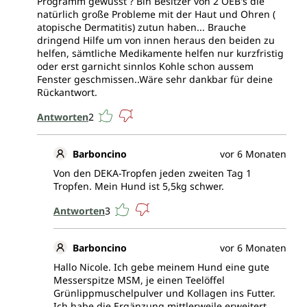
Programm gewusst ? Bin Besitzer von 2 OEB's die
natürlich große Probleme mit der Haut und Ohren (
atopische Dermatitis) zutun haben... Brauche
dringend Hilfe um von innen heraus den beiden zu
helfen, sämtliche Medikamente helfen nur kurzfristig
oder erst garnicht sinnlos Kohle schon aussem
Fenster geschmissen..Wäre sehr dankbar für deine
Rückantwort.
Antworten
2
Barboncino
vor 6 Monaten
Von den DEKA-Tropfen jeden zweiten Tag 1
Tropfen. Mein Hund ist 5,5kg schwer.
Antworten
3
Barboncino
vor 6 Monaten
Hallo Nicole. Ich gebe meinem Hund eine gute
Messerspitze MSM, je einen Teelöffel
Grünlippmuschelpulver und Kollagen ins Futter.
Ich habe die Ergänzung mittlerweile erweitert.