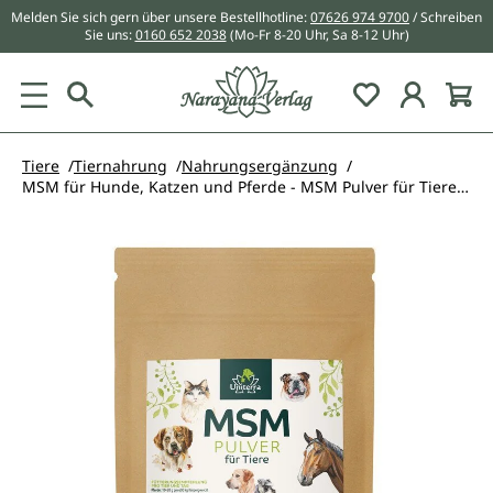
Melden Sie sich gern über unsere Bestellhotline:
07626 974 9700
/ Schreiben
alt springen
Sie uns:
0160 652 2038
(Mo-Fr 8-20 Uhr, Sa 8-12 Uhr)
Du hast 0 Pr
Tiere
Tiernahrung
Nahrungsergänzung
MSM für Hunde, Katzen und Pferde - MSM Pulver für Tiere - reines Methylsulfonylmethan - Ergänzungsfuttermittel - 1 kg - von Uniterra
Bildergalerie überspringen