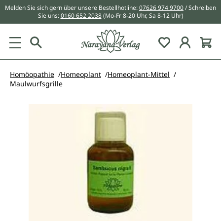
Melden Sie sich gern über unsere Bestellhotline:
07626 974 9700
/ Schreiben
alt springen
Sie uns:
0160 652 2038
(Mo-Fr 8-20 Uhr, Sa 8-12 Uhr)
Du hast 0 Pr
Homöopathie
Homeoplant
Homeoplant-Mittel
Maulwurfsgrille
Bildergalerie überspringen