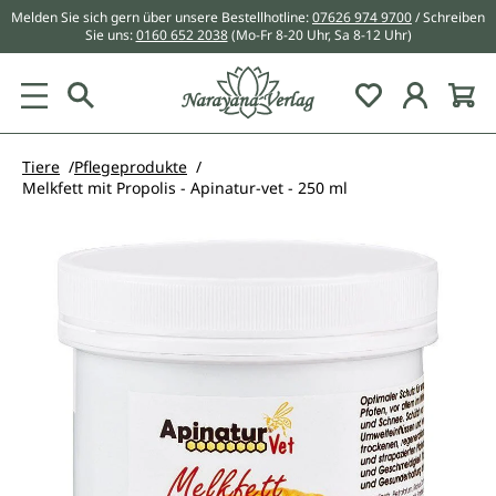
Melden Sie sich gern über unsere Bestellhotline:
07626 974 9700
/ Schreiben
alt springen
Sie uns:
0160 652 2038
(Mo-Fr 8-20 Uhr, Sa 8-12 Uhr)
Du hast 0 Pr
Tiere
Pflegeprodukte
Melkfett mit Propolis - Apinatur-vet - 250 ml
Bildergalerie überspringen