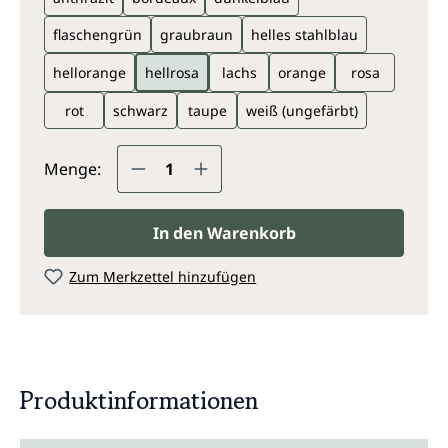
flaschengrün
graubraun
helles stahlblau
hellorange
hellrosa
lachs
orange
rosa
rot
schwarz
taupe
weiß (ungefärbt)
Produkt Anzahl: Gib den gewünsc
Menge:
In den Warenkorb
Zum Merkzettel hinzufügen
Produktinformationen