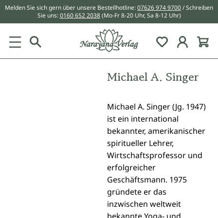
Melden Sie sich gern über unsere Bestellhotline:
07626 974 9700
/ Schreiben
alt springen
Sie uns:
0160 652 2038
(Mo-Fr 8-20 Uhr, Sa 8-12 Uhr)
Du hast 0 Pr
Michael A. Singer
Michael A. Singer (Jg. 1947)
ist ein international
bekannter, amerikanischer
spiritueller Lehrer,
Wirtschaftsprofessor und
erfolgreicher
Geschäftsmann. 1975
gründete er das
inzwischen weltweit
bekannte Yoga- und