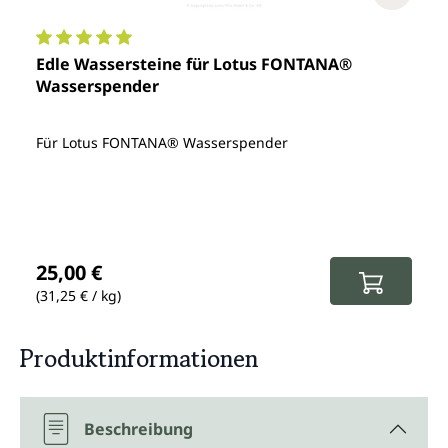
Durchschnittliche Bewertung von 5 von 5 Sternen
Edle Wassersteine für Lotus FONTANA®
Wasserspender
Für Lotus FONTANA® Wasserspender
Regulärer Preis:
25,00 €
(31,25 € / kg)
Produktinformationen
Beschreibung