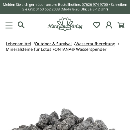
Melden Sie sich gern über unsere Bestellhotline:
07626 974 9700
/ Schreiben
alt springen
Sie uns:
0160 652 2038
(Mo-Fr 8-20 Uhr, Sa 8-12 Uhr)
Du hast 0 Pr
Lebensmittel
Outdoor & Survival
Wasseraufbereitung
Mineralsteine für Lotus FONTANA® Wasserspender
Bildergalerie überspringen