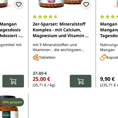
e Bewertung von 5 von 5 Sternen
Durchschnittliche Bewertung von 4.5 von 
Durchsch
 Mangan
2er-Sparset: Mineralstoff
Mangan 
Tagesdosis
Komplex - mit Calcium,
Mangang
chdosiert -
Magnesium und Vitamin D3
Tagesdos
von
- 2 x 400 Tabletten - von
Kapseln
smittel mit
mit 9 Mineralstoffen und
Nahrungs
Unimedica
Vitaminen - die wichtigsten
Mangan
Mineralstoffe in einer kleinen
Tabletten
Kapse
Tablette vereint
Verkaufspreis:
27,80 €
Regulärer Preis:
:
Reguläre
25,00 €
9,90 €
(35,71 € / kg)
(235,71 € 
Rabatt
28% gespart