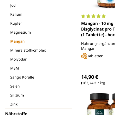
Jod
Kalium
Durchschnittlich
Mangan - 10 mg
Kupfer
Bisglycinat pro 
Magnesium
(1 Tablette) - ho
365 Tabletten - 
Mangan
Nahrungsergänzung
Unimedica
Mangan
Mineralstoffkomplex
Tabletten
Molybdän
MSM
Regulärer Preis
14,90 €
Sango Koralle
(163,74 € / kg)
Selen
Silizium
Zink
Nährstoffe