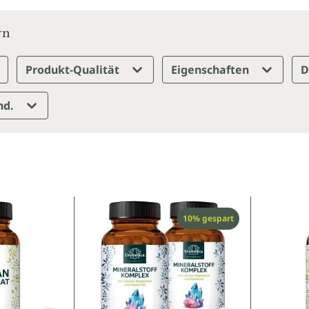
rn
Produkt-Qualität
Eigenschaften
D
nd.
Rabatt
10% gespart