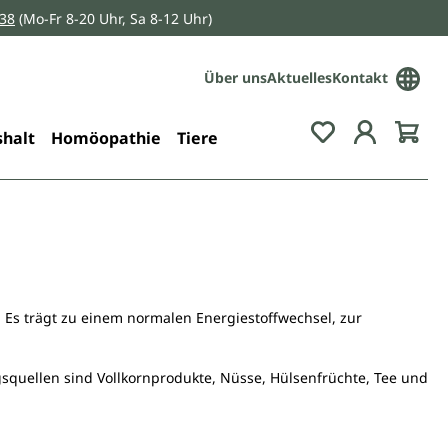
038
(Mo-Fr 8-20 Uhr, Sa 8-12 Uhr)
Über uns
Aktuelles
Kontakt
Du hast 0 Pro
halt
Homöopathie
Tiere
 Es trägt zu einem normalen Energiestoffwechsel, zur
squellen sind Vollkornprodukte, Nüsse, Hülsenfrüchte, Tee und