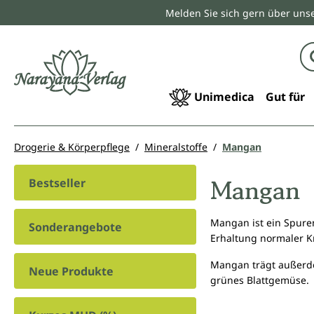
Melden Sie sich gern über unse
springen
Zur Hauptnavigation springen
Unimedica
Gut für
Drogerie & Körperpflege
Mineralstoffe
Mangan
Mangan
Bestseller
Mangan ist ein Spuren
Sonderangebote
Erhaltung normaler 
Mangan trägt außerde
Neue Produkte
grünes Blattgemüse.