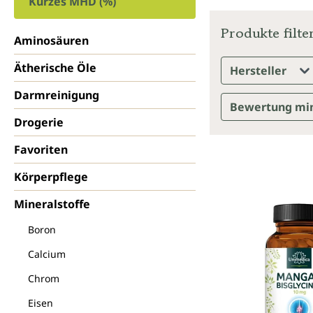
Kurzes MHD (%)
Produkte filte
Aminosäuren
Ätherische Öle
Hersteller
Darmreinigung
Bewertung mi
Drogerie
Favoriten
Körperpflege
Mineralstoffe
Boron
Calcium
Chrom
Eisen