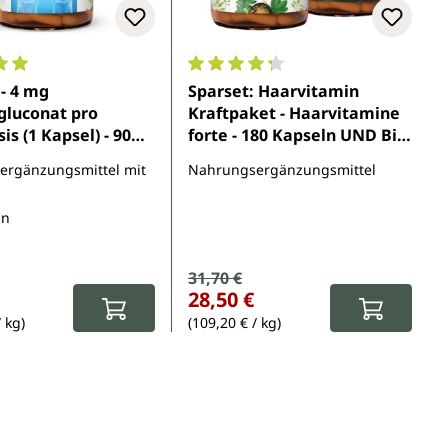
5 Sternen
nittliche Bewertung von 5 von 5 Sternen
Durchschnittliche Bewertung von 
- 4 mg
Sparset: Haarvitamin
luconat pro
Kraftpaket - Haarvitamine
is (1 Kapsel) - 90
forte - 180 Kapseln UND Bio
 - von Unimedica
Bockshornklee - 2.400 mg
ergänzungsmittel mit
Nahrungsergänzungsmittel
pro Tagesdosis -
hochdosiert - 180 Kapseln -
ln
von Unimedica
Verkaufspreis:
31,70 €
Regulärer Preis:
r Preis:
28,50 €
/ kg)
(109,20 € / kg)