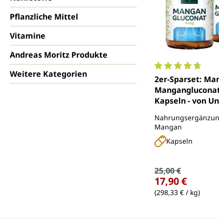
Pflanzliche Mittel
Vitamine
Andreas Moritz Produkte
Weitere Kategorien
Durchschnittlich
2er-Sparset: Ma
Mangangluconat 
Kapseln - von U
Nahrungsergänzung
Mangan
Kapseln
Verkaufspreis:
25,00 €
Regulärer Preis:
17,90 €
(298,33 € / kg)