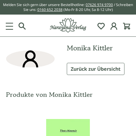
Melden Sie sich gern über unsere Bestellhotline:
07626 974 9700
/ Schreiben
alt springen
Sie uns:
0160 652 2038
(Mo-Fr 8-20 Uhr, Sa 8-12 Uhr)
Du hast 0 Pr
Monika Kittler
Zurück zur Übersicht
Produkte von Monika Kittler