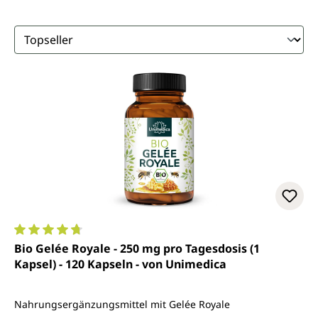
Durchschnittliche Bewertung von 4.8 von 5 Sternen
Bio Gelée Royale - 250 mg pro Tagesdosis (1
Kapsel) - 120 Kapseln - von Unimedica
Nahrungsergänzungsmittel mit Gelée Royale