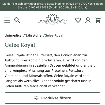
Melden Sie sich gern über unsere Bestellhotline:
07626 974 9700
/ Schreiben
alt springen
Sie uns:
0160 652 2038
(Mo-Fr 8-20 Uhr, Sa 8-12 Uhr)
Du hast 0 Pr
Unimedica
Nährstoffe
Gelee Royal
Gelee Royal
Gelée Royale ist der Futtersaft, den Honigbienen zur
Aufzucht ihrer Königin produzieren. Er wird von den
Ammenbienen in speziellen Drüsen gebildet und enthält
eine komplexe Mischung aus Proteinen, Fettsäuren,
Vitaminen und Mineralstoffen. Gelée Royale wird seit
Langem als wertvolles Bienenprodukt geschätzt und in
vielen Kulturen traditionell verwendet.
Produkte filtern