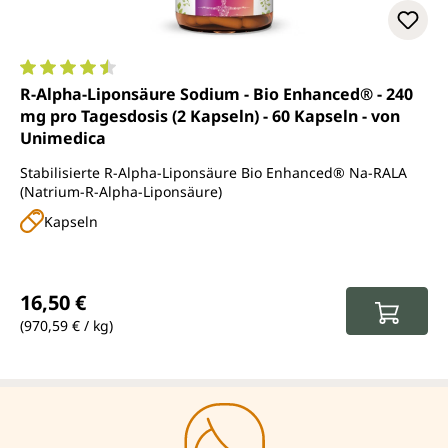
Durchschnittliche Bewertung von 4.5 von 5 Sternen
R-Alpha-Liponsäure Sodium - Bio Enhanced® - 240
mg pro Tagesdosis (2 Kapseln) - 60 Kapseln - von
Unimedica
Stabilisierte R-Alpha-Liponsäure Bio Enhanced® Na-RALA
(Natrium-R-Alpha-Liponsäure)
Kapseln
Regulärer Preis:
16,50 €
(970,59 € / kg)