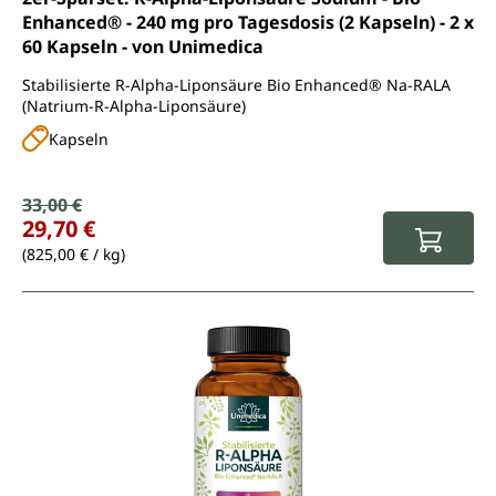
Enhanced® - 240 mg pro Tagesdosis (2 Kapseln) - 2 x
60 Kapseln - von Unimedica
Stabilisierte R-Alpha-Liponsäure Bio Enhanced® Na-RALA
(Natrium-R-Alpha-Liponsäure)
Kapseln
Verkaufspreis:
33,00 €
Regulärer Preis:
29,70 €
(825,00 € / kg)