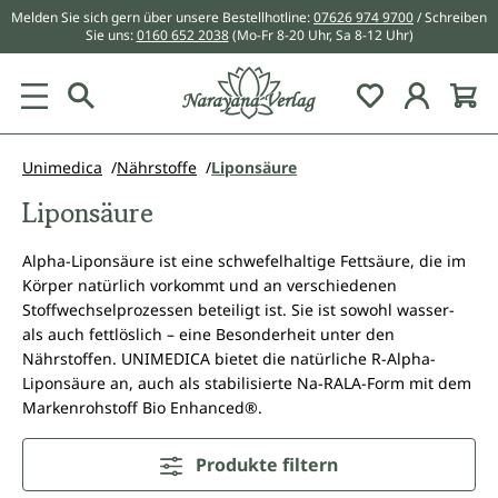
Melden Sie sich gern über unsere Bestellhotline:
07626 974 9700
/ Schreiben
alt springen
Sie uns:
0160 652 2038
(Mo-Fr 8-20 Uhr, Sa 8-12 Uhr)
Du hast 0 Pr
Unimedica
Nährstoffe
Liponsäure
Liponsäure
Alpha-Liponsäure ist eine schwefelhaltige Fettsäure, die im
Körper natürlich vorkommt und an verschiedenen
Stoffwechselprozessen beteiligt ist. Sie ist sowohl wasser-
als auch fettlöslich – eine Besonderheit unter den
Nährstoffen. UNIMEDICA bietet die natürliche R-Alpha-
Liponsäure an, auch als stabilisierte Na-RALA-Form mit dem
Markenrohstoff Bio Enhanced®.
Produkte filtern