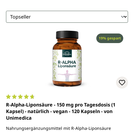
Rabatt
19% gespart
Durchschnittliche Bewertung von 4.8 von 5 Sternen
R-Alpha-Liponsäure - 150 mg pro Tagesdosis (1
Kapsel) - natürlich - vegan - 120 Kapseln - von
Unimedica
Nahrungsergänzungsmittel mit R-Alpha-Liponsäure