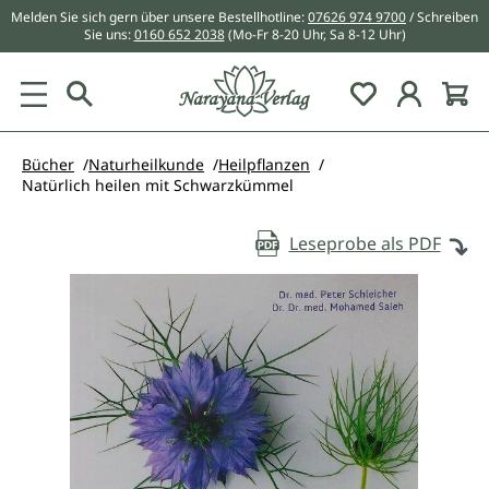
Melden Sie sich gern über unsere Bestellhotline:
07626 974 9700
/ Schreiben
alt springen
Sie uns:
0160 652 2038
(Mo-Fr 8-20 Uhr, Sa 8-12 Uhr)
Du hast 0 Pr
Bücher
Naturheilkunde
Heilpflanzen
Natürlich heilen mit Schwarzkümmel
Leseprobe als PDF
Bildergalerie überspringen