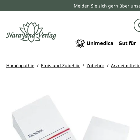
Melden Sie sich gern über unse
springen
Zur Hauptnavigation springen
Unimedica
Gut für
Homöopathie
Etuis und Zubehör
Zubehör
Arzneimittelb
Bildergalerie überspringen