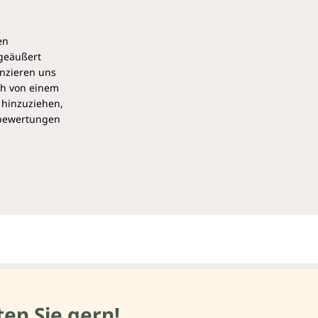
en
 geäußert
anzieren uns
ch von einem
 hinzuziehen,
pbewertungen
en Sie gern!