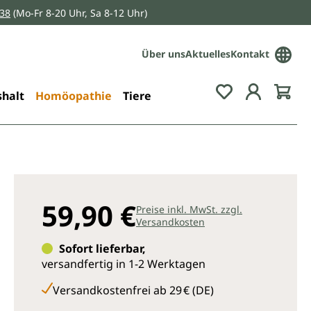
038
(Mo-Fr 8-20 Uhr, Sa 8-12 Uhr)
Über uns
Aktuelles
Kontakt
Du hast 0 Pro
halt
Homöopathie
Tiere
59,90 €
Preise inkl. MwSt. zzgl.
Versandkosten
Sofort lieferbar,
versandfertig in 1-2 Werktagen
Versandkostenfrei ab 29 € (DE)