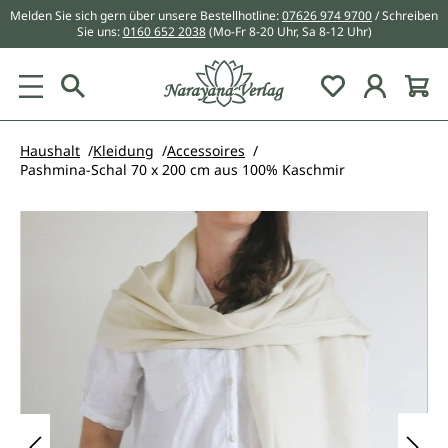
Melden Sie sich gern über unsere Bestellhotline:
07626 974 9700
/ Schreiben
alt springen
Sie uns:
0160 652 2038
(Mo-Fr 8-20 Uhr, Sa 8-12 Uhr)
Du hast 0 Pr
Haushalt
Kleidung
Accessoires
Pashmina-Schal 70 x 200 cm aus 100% Kaschmir
Bildergalerie überspringen