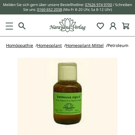
Melden Sie sich gern über unsere Bestellhotline:
07626 974 9700
/ Schreiben
alt springen
Sie uns:
0160 652 2038
(Mo-Fr 8-20 Uhr, Sa 8-12 Uhr)
Du hast 0 Pr
Homöopathie
Homeoplant
Homeoplant-Mittel
Petroleum
Bildergalerie überspringen