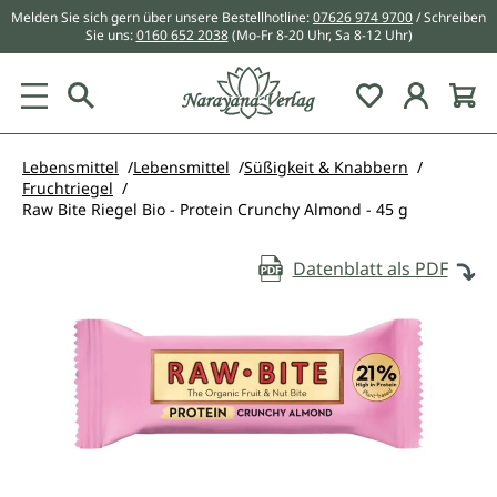
Melden Sie sich gern über unsere Bestellhotline:
07626 974 9700
/ Schreiben
alt springen
Sie uns:
0160 652 2038
(Mo-Fr 8-20 Uhr, Sa 8-12 Uhr)
Du hast 0 Pr
Lebensmittel
Lebensmittel
Süßigkeit & Knabbern
Fruchtriegel
Raw Bite Riegel Bio - Protein Crunchy Almond - 45 g
Datenblatt als PDF
Bildergalerie überspringen