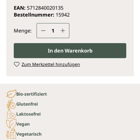
EAN:
5712840020135
Bestellnummer:
15942
Produkt Anzahl: Gib den gewünsc
Menge:
In den Warenkorb
Zum Merkzettel hinzufügen
Bio-zertifiziert
Glutenfrei
Laktosefrei
Vegan
Vegetarisch