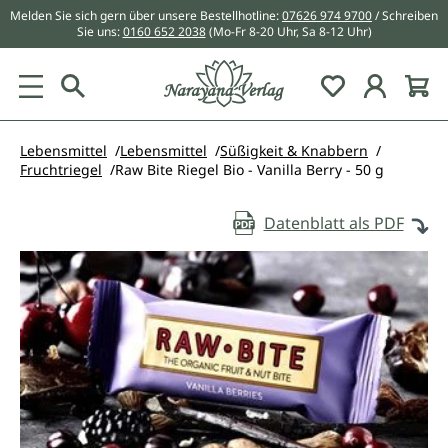
Melden Sie sich gern über unsere Bestellhotline:
07626 974 9700
/ Schreiben
alt springen
Sie uns:
0160 652 2038
(Mo-Fr 8-20 Uhr, Sa 8-12 Uhr)
Du hast 0 Pr
Lebensmittel
Lebensmittel
Süßigkeit & Knabbern
Fruchtriegel
Raw Bite Riegel Bio - Vanilla Berry - 50 g
Datenblatt als PDF
Bildergalerie überspringen