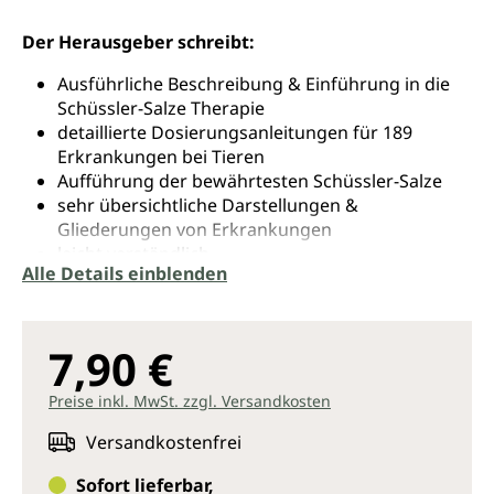
Der Herausgeber schreibt:
Ausführliche Beschreibung & Einführung in die
Schüssler-Salze Therapie
detaillierte Dosierungsanleitungen für 189
Erkrankungen bei Tieren
Aufführung der bewährtesten Schüssler-Salze
sehr übersichtliche Darstellungen &
Gliederungen von Erkrankungen
leicht verständlich
Alle Details einblenden
Größe DIN A5
laminiert & abwaschbar
7,90 €
Diese Tier-Karten sollen sowohl dem Laien und
Tierliebhaber als auch dem Fachmann eine wertvolle
Preise inkl. MwSt. zzgl. Versandkosten
Hilfe im täglichen Umgang mit ihren Tieren geben.
Versandkostenfrei
Sofort lieferbar,