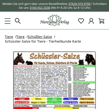
Melden Sie sich gern über unsere Bestellhotline:
07626 974 9700
/ Schreiben
alt springen
Sie uns:
0160 652 2038
(Mo-Fr 8-20 Uhr, Sa 8-12 Uhr)
Du hast 0 Pr
Tiere
Tiere
Schüßler-Salze
Schüssler-Salze für Tiere - Tierheilkunde Karte
Bildergalerie überspringen