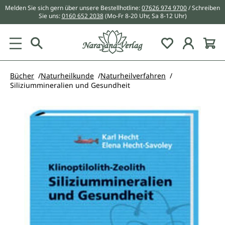
Melden Sie sich gern über unsere Bestellhotline:
07626 974 9700
/ Schreiben
alt springen
Sie uns:
0160 652 2038
(Mo-Fr 8-20 Uhr, Sa 8-12 Uhr)
Du hast 0 Pr
Bücher
Naturheilkunde
Naturheilverfahren
Siliziummineralien und Gesundheit
Bildergalerie überspringen