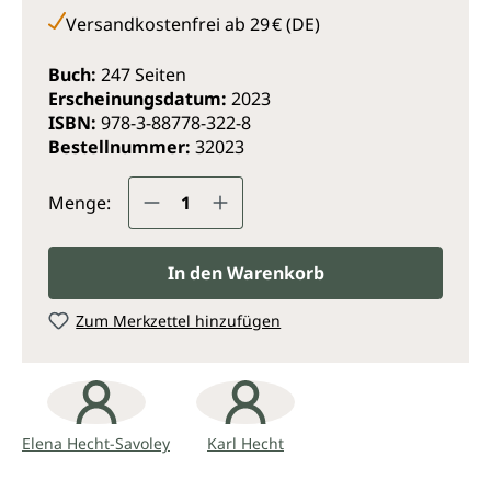
ganzheitlichen Regulation besondere
Versandkostenfrei ab 29 € (DE)
Aufmerksamkeit geschenkt wird.
Zielgruppe: Für alle, die sich für neue
Buch:
247 Seiten
wissenschaftliche Erkenntnisse interessieren.
Erscheinungsdatum:
2023
Besonders aber: Ärzte aller Disziplinen, vor allem jene
ISBN:
978-3-88778-322-8
der Naturheilkunde und der Umweltmedizin,
Bestellnummer:
32023
Heilpraktiker, Pharmazeuten, Apotheker, Ökologen
Produkt Anzahl: Gib den gewünsc
und Ökotrophologen.
Menge:
In den Warenkorb
Zum Merkzettel hinzufügen
Elena Hecht-Savoley
Karl Hecht