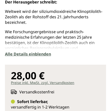
Der Herausgeber schreibt:
Weltweit wird der siliziumdioxidreiche Klinoptilolith-
Zeolith als der Rohstoff des 21. Jahrhunderts
bezeichnet.
Wie Forschungsergebnisse und praktisch-
medizinische Erfahrungen der letzten 25 Jahre
bestätigen, ist der Klinoptilolith-Zeolith auch ein
vorzügliches Basisprophylaktikum und
Basistherapeutikum. Damit wurde die heilende und
Alle Details einblenden
vorbeugende Wirkung des Urminerals SiO2, welches
schon von Hippokrates, Avicenna und Paracelsus in
der Heilkunst erfolgreich verwendet wurde, neu
28,00 €
entdeckt. SiO2 gilt als das älteste Heil-, Verjüngungs-
und Schönheitsmittel der Menschheit.
Preise inkl. MwSt. zzgl. Versandkosten
Der Leser wird, auch unter umweltmedizinischem
Versandkostenfrei
Aspekt, wissenschaftlich fundiert über das breite
Anwendungsspektrum des siliziumreichen
Sofort lieferbar,
Klinoptilolith-Zeoliths informiert, wobei der
versandfertig in 1-2 Werktagen