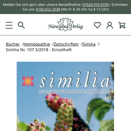
Melden Sie sich gern über unsere Bestellhotline:
07626 974 9700
/ Schreiben
alt springen
Sie uns:
0160 652 2038
(Mo-Fr 8-20 Uhr, Sa 8-12 Uhr)
Du hast 0 Pr
Bücher
Homöopathie
Zeitschriften
Similia
Similia Nr. 107 3/2018 - Einzelheft
Bildergalerie überspringen