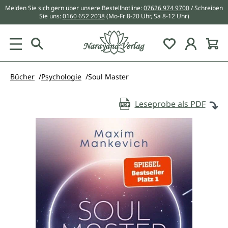
Melden Sie sich gern über unsere Bestellhotline:
07626 974 9700
/ Schreiben
alt springen
Sie uns:
0160 652 2038
(Mo-Fr 8-20 Uhr, Sa 8-12 Uhr)
Du hast 0 Pr
Bücher
Psychologie
Soul Master
Leseprobe als PDF
Bildergalerie überspringen