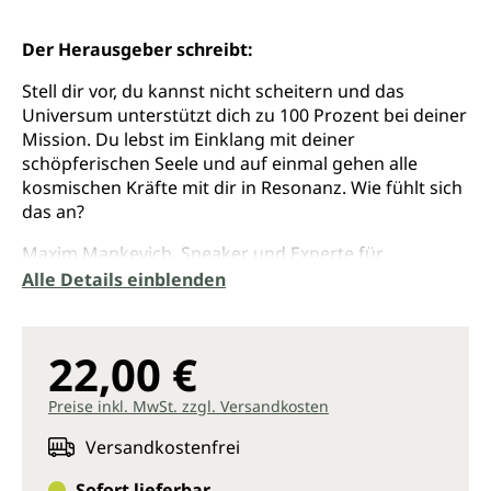
Der Herausgeber schreibt:
Stell dir vor, du kannst nicht scheitern und das
Universum unterstützt dich zu 100 Prozent bei deiner
Mission. Du lebst im Einklang mit deiner
schöpferischen Seele und auf einmal gehen alle
kosmischen Kräfte mit dir in Resonanz. Wie fühlt sich
das an?
Maxim Mankevich, Speaker und Experte für
Erfolgswissen, hat bereits Tausende von Menschen
Alle Details einblenden
inspiriert und auf dem Weg zu ihrer persönlichen
Exzellenz begleitet. Er kennt die Gesetze des
Universums und macht sie in "Soul Master" für jeden
22,00 €
Menschen nutzbar. Seine These: Das Universum stellt
sich uneingeschränkt hinter uns, sobald wir uns in
Preise inkl. MwSt. zzgl. Versandkosten
Einklang mit unserer Seelenaufgabe bringen. Wir
entdecken unseren leuchtenden Kern und erwecken
Versandkostenfrei
Schritt für Schritt unser inneres Genie.
Sofort lieferbar,