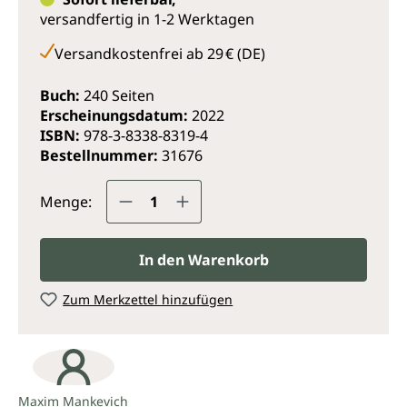
Dieses Buch ist eine Schatzkiste voller Praxis-Tools zu
versandfertig in 1-2 Werktagen
verschiedenen Lebensbereichen: Seele, Beziehung,
Versandkostenfrei ab 29 € (DE)
Berufung, Geld, Glück, Umfeld, Spiritualität,
Bewusstsein und Kreation. Inklusive Online-Kurs und
Buch:
240 Seiten
zahlreichen Tests, Checklisten & Meditationen.
Erscheinungsdatum:
2022
ISBN:
978-3-8338-8319-4
Bestellnummer:
31676
Produkt Anzahl: Gib den gewünsc
Menge:
In den Warenkorb
Zum Merkzettel hinzufügen
Maxim Mankevich