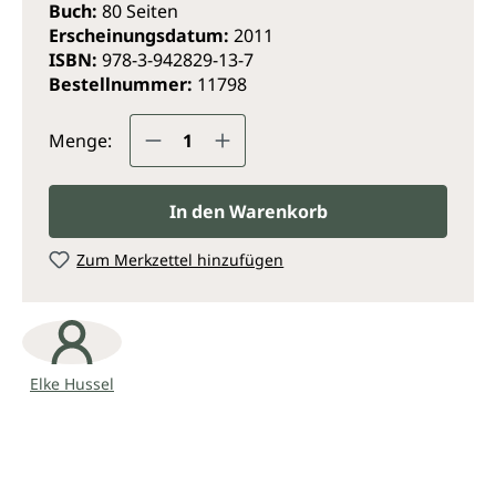
Buch:
80 Seiten
Erscheinungsdatum:
2011
Und ganz nebenbei liefert das Buch einen
ISBN:
978-3-942829-13-7
spannenden Beitrag zum Krankheitsstand unseres
Bestellnummer:
11798
Gesundheitssystems.
Produkt Anzahl: Gib den gewünsc
Menge:
In den Warenkorb
Zum Merkzettel hinzufügen
Elke Hussel