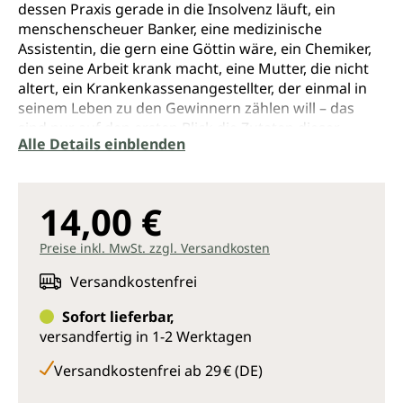
dessen Praxis gerade in die Insolvenz läuft, ein
menschenscheuer Banker, eine medizinische
Assistentin, die gern eine Göttin wäre, ein Chemiker,
den seine Arbeit krank macht, eine Mutter, die nicht
altert, ein Krankenkassenangestellter, der einmal in
seinem Leben zu den Gewinnern zählen will – das
sind nur auf den ersten Blick die Zutaten dieser
Alle Details einblenden
Erzählung. Sie alle spielen ihre Rolle und fühlen sich
gleichzeitig darin eingeengt.
Elke Hussel führt den Leser hinter die Kulissen und
14,00 €
Fassaden unserer hoch differenzierten Wirklichkeit
und fügt lang schon verstreute Puzzleteile wieder
Preise inkl. MwSt. zzgl. Versandkosten
zusammen. Behutsam entspinnt sich ein anderes
Denkmodell, das Gedanken und Wissen
Versandkostenfrei
zusammenführt, statt alles in begreifbare Scheibchen
Sofort lieferbar,
zu zergliedern. In diesem Sinngefüge erklärt die
versandfertig in 1-2 Werktagen
griechische Mythologie den Tod dreier Menschen,
zwei Liebende haben keine Wahl, als Verdis
Versandkostenfrei ab 29 € (DE)
Maskenball zu entfliehen, ein herzkranker Mann
repräsentiert Deutschland.