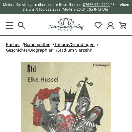
Melden Sie sich gern über unsere Bestellhotline:
07626 974 9700
/ Schreiben
alt springen
Sie uns:
0160 652 2038
(Mo-Fr 8-20 Uhr, Sa 8-12 Uhr)
Du hast 0 Pr
Bücher
Homöopathie
Theorie/Grundlagen
Geschichte/Biographien
Stadium Vierzehn
Bildergalerie überspringen