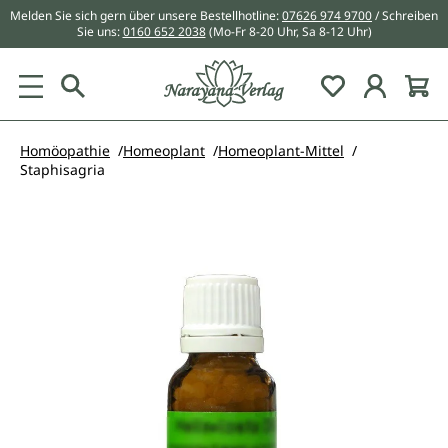
Melden Sie sich gern über unsere Bestellhotline:
07626 974 9700
/ Schreiben
alt springen
Sie uns:
0160 652 2038
(Mo-Fr 8-20 Uhr, Sa 8-12 Uhr)
Du hast 0 Pr
Homöopathie
Homeoplant
Homeoplant-Mittel
Staphisagria
Bildergalerie überspringen