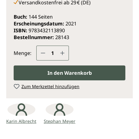
Versandkostenfrei ab 29 € (DE)
Sauerstoff.
Buch:
144 Seiten
Erscheinungsdatum:
2021
ISBN:
9783432113890
Bestellnummer:
28143
Produkt Anzahl: Gib den gewünsc
Menge:
In den Warenkorb
Zum Merkzettel hinzufügen
Karin Albrecht
Stephan Meyer