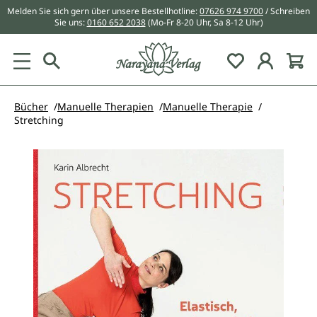
Melden Sie sich gern über unsere Bestellhotline:
07626 974 9700
/ Schreiben
alt springen
Sie uns:
0160 652 2038
(Mo-Fr 8-20 Uhr, Sa 8-12 Uhr)
Du hast 0 Pr
Bücher
Manuelle Therapien
Manuelle Therapie
Stretching
Bildergalerie überspringen