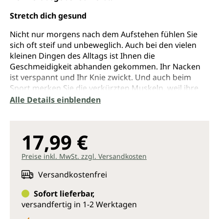
Stretch dich gesund
Nicht nur morgens nach dem Aufstehen fühlen Sie
sich oft steif und unbeweglich. Auch bei den vielen
kleinen Dingen des Alltags ist Ihnen die
Geschmeidigkeit abhanden gekommen. Ihr Nacken
ist verspannt und Ihr Knie zwickt. Und auch beim
Sport merken Sie die verkürzten Muskeln, weil ihre
Füße unerreichbar zu sein scheinen. Gegen all das
Alle Details einblenden
hilft Stretching.
Die renommierte Stretching-Expertin Karin
17,99 €
Albrecht zeigt Ihnen die besten Übungen aus
ihrer langjährigen Praxis und kleine Programme,
Preise inkl. MwSt. zzgl. Versandkosten
die sich geschmeidig in Ihren Alltag einfügen.
Entdecken Sie die wohltuende Wirkung des
Versandkostenfrei
richtigen Dehnens, das gegen vielfältige
körperliche Beschwerden hilft.
Sofort lieferbar,
Bewusste Atemtechnik intensiviert die Dehnung
versandfertig in 1-2 Werktagen
und versorgt den Körper mit aktivierendem