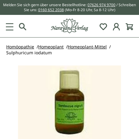
Melden Sie sich gern über unsere Bestellhotline:
07626 974 9700
/ Schreiben
alt springen
Sie uns:
0160 652 2038
(Mo-Fr 8-20 Uhr, Sa 8-12 Uhr)
Du hast 0 Pr
Homöopathie
Homeoplant
Homeoplant-Mittel
Sulphuricum iodatum
Bildergalerie überspringen