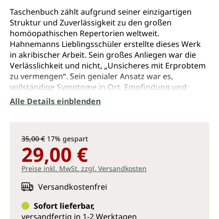
Taschenbuch zählt aufgrund seiner einzigartigen
Struktur und Zuverlässigkeit zu den großen
homöopathischen Repertorien weltweit.
Hahnemanns Lieblingsschüler erstellte dieses Werk
in akribischer Arbeit. Sein großes Anliegen war die
Verlässlichkeit und nicht, „Unsicheres mit Erprobtem
zu vermengen“. Sein genialer Ansatz war es,
vollständige Symptome in Ort, Empfindung und
Modalität zu zerlegen. Im Gegenzug können diese
Alle Details einblenden
Symptomteile wieder zu neuen Symptomen
kombiniert werden. Auf diese Weise lassen sich auch
sonst symptomarme Fälle optimal repertorisieren.
35,00 €
17% gespart
Anwender diese Methode sind immer wieder von der
29,00 €
Treffsicherheit dieses „kleinen“ Werkes begeistert.
Preise inkl. MwSt. zzgl. Versandkosten
Bönninghausens Methode kann als wertvolle
Ergänzung des Kent’schen Ansatzes gesehen werden.
Versandkostenfrei
Während Kents Repertorium auf akribische
Detailgenauigkeit der Symptome Wert legt und zum
Sofort lieferbar,
Strukturgeber vieler neueren Repertorien geworden
versandfertig in 1-2 Werktagen