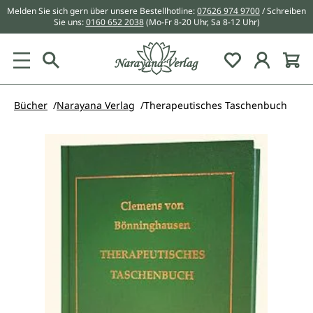
Melden Sie sich gern über unsere Bestellhotline:
07626 974 9700
/ Schreiben
alt springen
Sie uns:
0160 652 2038
(Mo-Fr 8-20 Uhr, Sa 8-12 Uhr)
Du hast 0 Pr
Bücher
Narayana Verlag
Therapeutisches Taschenbuch
Bildergalerie überspringen