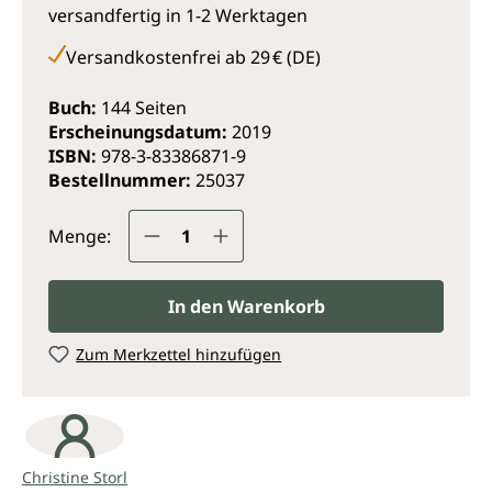
Alle praktischen Anwendungen, wie Umschlag,
versandfertig in 1-2 Werktagen
Tinktur und Ölauszug werden anschaulich gezeigt. So
Versandkostenfrei ab 29 € (DE)
kann jeder die Storlschen pflanzlichen Verbündeten
auch für sich nutzen.
Buch:
144 Seiten
Erscheinungsdatum:
2019
ISBN:
978-3-83386871-9
Bestellnummer:
25037
Produkt Anzahl: Gib den gewünsc
Menge:
In den Warenkorb
Zum Merkzettel hinzufügen
Christine Storl