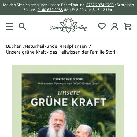
Melden Sie sich gern über unsere Bestellhotline:
07626 974 9700
/ Schreiben
alt springen
Sie uns:
0160 652 2038
(Mo-Fr 8-20 Uhr, Sa 8-12 Uhr)
Du hast 0 Pr
Bücher
Naturheilkunde
Heilpflanzen
Unsere grüne Kraft - das Heilwissen der Familie Storl
Bildergalerie überspringen