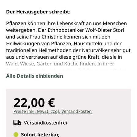
Der Herausgeber schreibt:
Pflanzen können ihre Lebenskraft an uns Menschen
weitergeben. Der Ethnobotaniker Wolf-Dieter Storl
und seine Frau Christine kennen sich mit den
Heilwirkungen von Pflanzen, Hausmitteln und den
traditionellen Heilmethoden der Naturvölker sehr gut
aus und vertrauen auf diese grüne Kraft, die sie in
Wald, Wiese, Garten und Küche finden. In ihrer
Familie haben sie viele positive Erfahrungen mit den
Alle Details einblenden
natürlichen Heilkräften gesammelt.
Dieses Buch stellt ihre pflanzlichen Verbündeten, die
wichtigsten Heilpflanzen der Familie Storl, ihre besten
22,00 €
Hausmittel und überlieferte Heilanwendungen, vor.
Persönliche Anekdoten erzählt von Christine Storl,
Preise inkl. MwSt. zzgl. Versandkosten
zeigen wie die Familie die grüne Kraft nutzt und sie
verrät uns die uralten Rezepturen, die sie weiter
Versandkostenfrei
entwickelt und verfeinert hat.
Sofort lieferbar,