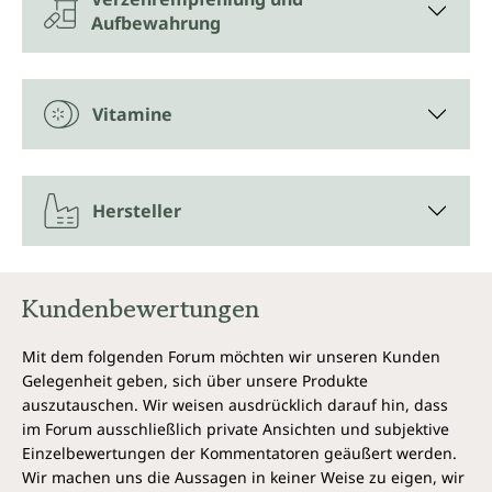
Jedes Glas Vitamin C - 1000 mg pro Tagesdosis von
Aufbewahrung
Unimedica enthält 180 Tabletten. Das entspricht
einem 6-Monats-Vorrat.
In Deutschland hergestellt
Vitamine
Vitamin C Tabletten von Unimedica werden in
Deutschland in streng kontrollierten, zertifizierten
Anlagen hergestellt.
Hersteller
Wirkungsspektrum*
Vitamin C
Kundenbewertungen
trägt bei zu:
Mit dem folgenden Forum möchten wir unseren Kunden
Gelegenheit geben, sich über unsere Produkte
einer normalen Funktion des
auszutauschen. Wir weisen ausdrücklich darauf hin, dass
Immunsystems
im Forum ausschließlich private Ansichten und subjektive
einer normalen Funktion des
Einzelbewertungen der Kommentatoren geäußert werden.
Immunsystems während und nach
Wir machen uns die Aussagen in keiner Weise zu eigen, wir
intensiver körperlicher Betätigung