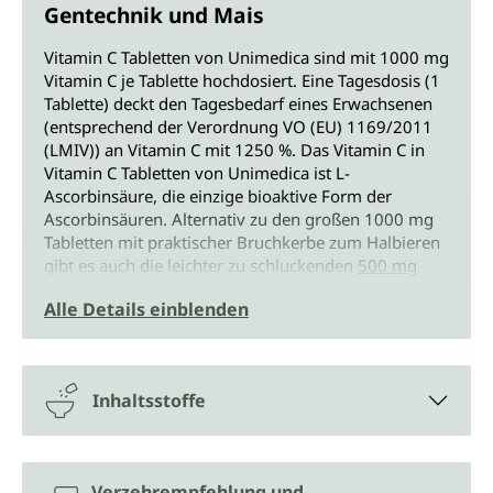
Gentechnik und Mais
Vitamin C Tabletten von Unimedica sind mit 1000 mg
Vitamin C je Tablette hochdosiert. Eine Tagesdosis (1
Tablette) deckt den Tagesbedarf eines Erwachsenen
(entsprechend der Verordnung VO (EU) 1169/2011
(LMIV)) an Vitamin C mit 1250 %. Das Vitamin C in
Vitamin C Tabletten von Unimedica ist L-
Ascorbinsäure, die einzige bioaktive Form der
Ascorbinsäuren. Alternativ zu den großen 1000 mg
Tabletten mit praktischer Bruchkerbe zum Halbieren
gibt es auch die leichter zu schluckenden
500 mg
Kapseln mit gepufftertem Vitamin C von Unimedica
.
Alle Details einblenden
Vitamin C gehört zu den wichtigsten Vitaminen, weil
es an vielen Prozessen im Körper beteiligt ist. Es
kann vom Körper aber nicht hergestellt und auch
Inhaltsstoffe
nicht gespeichert werden. Deshalb ist eine
ausreichende Vitamin C-Aufnahme mit der Nahrung
wichtig.
Verzehrempfehlung und