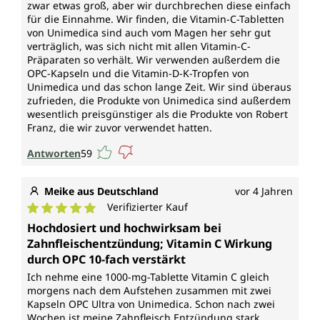
zwar etwas groß, aber wir durchbrechen diese einfach
für die Einnahme. Wir finden, die Vitamin-C-Tabletten
von Unimedica sind auch vom Magen her sehr gut
verträglich, was sich nicht mit allen Vitamin-C-
Präparaten so verhält. Wir verwenden außerdem die
OPC-Kapseln und die Vitamin-D-K-Tropfen von
Unimedica und das schon lange Zeit. Wir sind überaus
zufrieden, die Produkte von Unimedica sind außerdem
wesentlich preisgünstiger als die Produkte von Robert
Franz, die wir zuvor verwendet hatten.
Antworten
59
Meike aus Deutschland
vor 4 Jahren
Verifizierter Kauf
Durchschnittliche Bewertung von 5 von 5 Sternen
Hochdosiert und hochwirksam bei
Zahnfleischentzündung; Vitamin C Wirkung
durch OPC 10-fach verstärkt
Ich nehme eine 1000-mg-Tablette Vitamin C gleich
morgens nach dem Aufstehen zusammen mit zwei
Kapseln OPC Ultra von Unimedica. Schon nach zwei
Wochen ist meine Zahnfleisch Entzündung stark