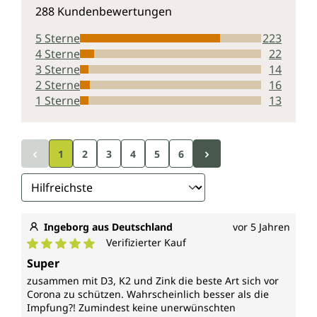
Durchschnittliche Bewertung von 4.4 von 5 Sternen
vegan.
288 Kundenbewertungen
5 Sterne
223
4 Sterne
22
3 Sterne
14
2 Sterne
16
1 Sterne
13
1
2
3
4
5
6
Ingeborg aus Deutschland
vor 5 Jahren
Verifizierter Kauf
Durchschnittliche Bewertung von 5 von 5 Sternen
Super
zusammen mit D3, K2 und Zink die beste Art sich vor
Corona zu schützen. Wahrscheinlich besser als die
Impfung?! Zumindest keine unerwünschten