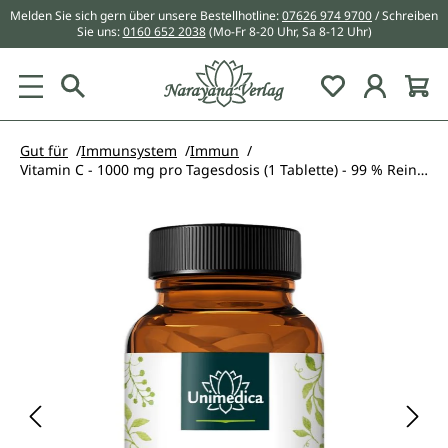
Melden Sie sich gern über unsere Bestellhotline:
07626 974 9700
/ Schreiben
alt springen
Sie uns:
0160 652 2038
(Mo-Fr 8-20 Uhr, Sa 8-12 Uhr)
Du hast 0 Pr
Gut für
Immunsystem
Immun
Vitamin C - 1000 mg pro Tagesdosis (1 Tablette) - 99 % Reinheit - hochdosiert - 180 Tabletten - von Unimedica
Bildergalerie überspringen