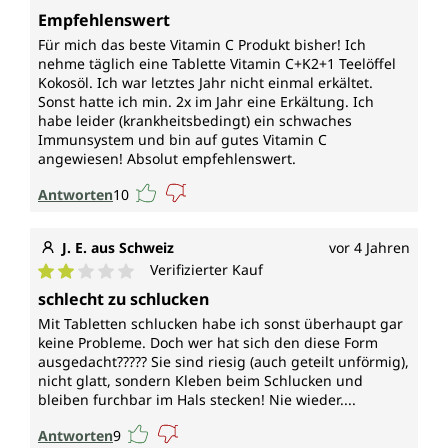
Durchschnittliche Bewertung von 5 von 5 Sternen
Empfehlenswert
Für mich das beste Vitamin C Produkt bisher! Ich
nehme täglich eine Tablette Vitamin C+K2+1 Teelöffel
Kokosöl. Ich war letztes Jahr nicht einmal erkältet.
Sonst hatte ich min. 2x im Jahr eine Erkältung. Ich
habe leider (krankheitsbedingt) ein schwaches
Immunsystem und bin auf gutes Vitamin C
angewiesen! Absolut empfehlenswert.
Antworten
10
J. E. aus Schweiz
vor 4 Jahren
Verifizierter Kauf
Durchschnittliche Bewertung von 2 von 5 Sternen
schlecht zu schlucken
Mit Tabletten schlucken habe ich sonst überhaupt gar
keine Probleme. Doch wer hat sich den diese Form
ausgedacht????? Sie sind riesig (auch geteilt unförmig),
nicht glatt, sondern Kleben beim Schlucken und
bleiben furchbar im Hals stecken! Nie wieder....
Antworten
9