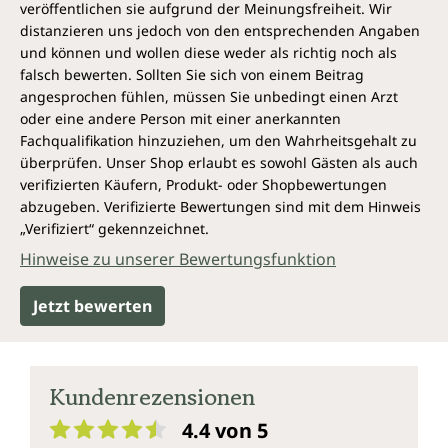
veröffentlichen sie aufgrund der Meinungsfreiheit. Wir
Erhöhung der Eisenaufnahme
distanzieren uns jedoch von den entsprechenden Angaben
einem normalen Energiestoffwechsel
und können und wollen diese weder als richtig noch als
einer normalen Kollagenbildung für eine
falsch bewerten. Sollten Sie sich von einem Beitrag
normale Funktion von Knorpeln, Knochen,
angesprochen fühlen, müssen Sie unbedingt einen Arzt
Blutgefäßen, Haut, Zähnen, Zahnfleisch
oder eine andere Person mit einer anerkannten
einem normalen Funktionieren von Psyche
Fachqualifikation hinzuziehen, um den Wahrheitsgehalt zu
und Nervensystem
überprüfen. Unser Shop erlaubt es sowohl Gästen als auch
Verringerung von Müdigkeit und Ermüdung
verifizierten Käufern, Produkt- oder Shopbewertungen
Schutz der Zellen vor oxidativem Stress
abzugeben. Verifizierte Bewertungen sind mit dem Hinweis
„Verifiziert“ gekennzeichnet.
* Durch die Europäische Behörde für
Hinweise zu unserer Bewertungsfunktion
Lebensmittelsicherheit zugelassene
gesundheitsbezogene Angaben
Jetzt bewerten
Vegan und ohne folgende Zusatzstoffe
Vitamin C von Unimedica ist frei von Aromen,
Farbstoffen, Stabilisatoren, Magnesiumstearat und
Kundenrezensionen
sonstigen unerwünschten Zusatzstoffen, ohne
4.4 von 5
Gentechnik, laktosefrei, glutenfrei, gelatinefrei und