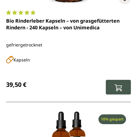
Durchschnittliche Bewertung von 5 von 5 Sternen
Bio Rinderleber Kapseln – von grasgefütterten
Rindern - 240 Kapseln – von Unimedica
gefriergetrocknet
Kapseln
Regulärer Preis:
39,50 €
Rabatt
10% gespart