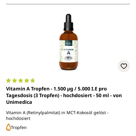
Durchschnittliche Bewertung von 4.8 von 5 Sternen
Vitamin A Tropfen - 1.500 µg / 5.000 I.E pro
Tagesdosis (3 Tropfen) - hochdosiert - 50 ml - von
Unimedica
Vitamin A (Retinylpalmitat) in MCT-Kokosöl gelöst -
hochdosiert
Tropfen