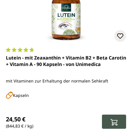
Durchschnittliche Bewertung von 4.7 von 5 Sternen
Lutein - mit Zeaxanthin + Vitamin B2 + Beta Carotin
+ Vitamin A - 90 Kapseln - von Unimedica
mit Vitaminen zur Erhaltung der normalen Sehkraft
Kapseln
Regulärer Preis:
24,50 €
(844,83 € / kg)