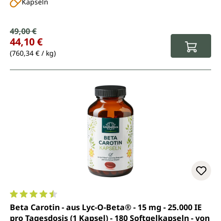
Kapseln
Verkaufspreis:
49,00 €
Regulärer Preis:
44,10 €
(760,34 € / kg)
Durchschnittliche Bewertung von 4.6 von 5 Sternen
Beta Carotin - aus Lyc-O-Beta® - 15 mg - 25.000 IE
pro Tagesdosis (1 Kapsel) - 180 Softgelkapseln - von