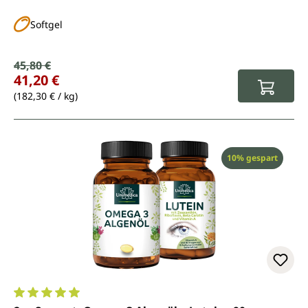
Softgel
Verkaufspreis:
45,80 €
Regulärer Preis:
41,20 €
(182,30 € / kg)
Rabatt
10% gespart
Durchschnittliche Bewertung von 5 von 5 Sternen