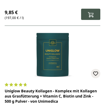
Regulärer Preis:
9,85 €
(197,00 € / l)
Durchschnittliche Bewertung von 4.7 von 5 Sternen
Uniglow Beauty Kollagen - Komplex mit Kollagen
aus Grasfütterung + Vitamin C, Biotin und Zink -
500 g Pulver - von Unimedica