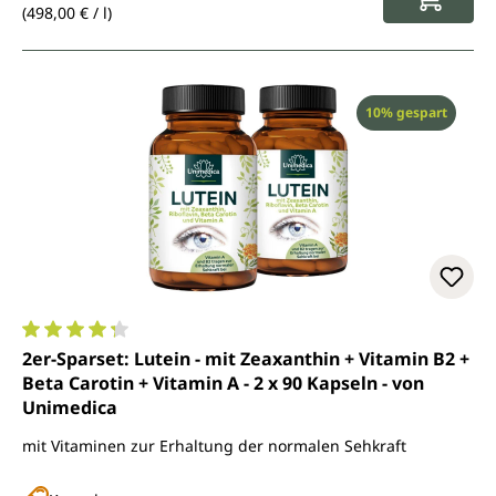
(498,00 € / l)
Rabatt
10% gespart
Durchschnittliche Bewertung von 4.2 von 5 Sternen
2er-Sparset: Lutein - mit Zeaxanthin + Vitamin B2 +
Beta Carotin + Vitamin A - 2 x 90 Kapseln - von
Unimedica
mit Vitaminen zur Erhaltung der normalen Sehkraft