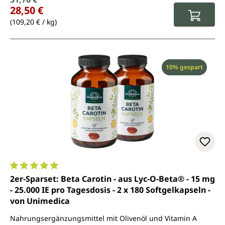
Verkaufspreis:
28,50 €
(109,20 € / kg)
Rabatt
10% gespart
Durchschnittliche Bewertung von 5 von 5 Sternen
2er-Sparset: Beta Carotin - aus Lyc-O-Beta® - 15 mg
- 25.000 IE pro Tagesdosis - 2 x 180 Softgelkapseln -
von Unimedica
Nahrungsergänzungsmittel mit Olivenöl und Vitamin A