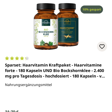
Rabatt
10% gespart
Durchschnittliche Bewertung von 4.3 von 5 Sternen
Sparset: Haarvitamin Kraftpaket - Haarvitamine
forte - 180 Kapseln UND Bio Bockshornklee - 2.400
mg pro Tagesdosis - hochdosiert - 180 Kapseln - von
Unimedica
Nahrungsergänzungsmittel
31,70 €
Regulärer Preis: