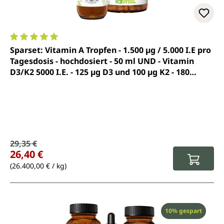
Durchschnittliche Bewertung von 5 von 5 Sternen
Sparset: Vitamin A Tropfen - 1.500 µg / 5.000 I.E pro
Tagesdosis - hochdosiert - 50 ml UND - Vitamin
D3/K2 5000 I.E. - 125 µg D3 und 100 µg K2 - 180
Tabletten - von Unimedica
Verkaufspreis:
29,35 €
Regulärer Preis:
26,40 €
(26.400,00 € / kg)
Rabatt
10% gespart