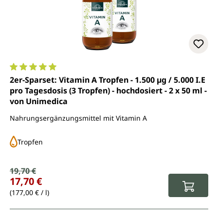
Durchschnittliche Bewertung von 5 von 5 Sternen
2er-Sparset: Vitamin A Tropfen - 1.500 µg / 5.000 I.E
pro Tagesdosis (3 Tropfen) - hochdosiert - 2 x 50 ml -
von Unimedica
Nahrungsergänzungsmittel mit Vitamin A
Tropfen
Verkaufspreis:
19,70 €
Regulärer Preis:
17,70 €
(177,00 € / l)