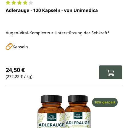
Durchschnittliche Bewertung von 4.1 von 5 Sternen
Adlerauge - 120 Kapseln - von Unimedica
Augen-Vital-Komplex zur Unterstützung der Sehkraft*
Kapseln
Regulärer Preis:
24,50 €
(272,22 € / kg)
Rabatt
10% gespart