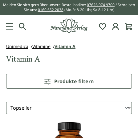
Melden Sie sich gern über unsere Bestellhotline:
07626 974 9700
/ Schreiben
alt springen
Sie uns:
0160 652 2038
(Mo-Fr 8-20 Uhr, Sa 8-12 Uhr)
Du hast 0 Pr
Unimedica
Vitamine
Vitamin A
Vitamin A
Produkte filtern