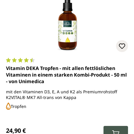
Durchschnittliche Bewertung von 4.5 von 5 Sternen
Vitamin DEKA Tropfen - mit allen fettlöslichen
Vitaminen in einem starken Kombi-Produkt - 50 ml
- von Unimedica
mit den Vitaminen D3, E, A und K2 als Premiumrohstoff
K2VITAL® MK7 All-trans von Kappa
Tropfen
Regulärer Preis:
24,90 €