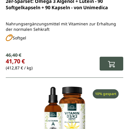
2er-Sparset: Omega 3 Algenöl + Lutein - 90
Softgelkapseln + 90 Kapseln - von Unimedica
Nahrungsergänzungsmittel mit Vitaminen zur Erhaltung
der normalen Sehkraft
Softgel
Verkaufspreis:
46,40 €
Regulärer Preis:
41,70 €
(412,87 € / kg)
Rabatt
10% gespart