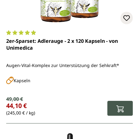
Durchschnittliche Bewertung von 4.9 von 5 Sternen
2er-Sparset: Adlerauge - 2 x 120 Kapseln - von
Unimedica
Augen-Vital-Komplex zur Unterstützung der Sehkraft*
Kapseln
Verkaufspreis:
49,00 €
Regulärer Preis:
44,10 €
(245,00 € / kg)