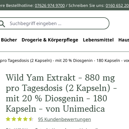
re Bestellhotline:
07626 974 9700
/ Schreiben Sie uns:
0160 652 2
Bücher
Drogerie & Körperpflege
Lebensmittel
Haus
pro Tagesdosis (2 Kapseln) - mit 20 % Diosgenin - 180 Kapseln - v
Wild Yam Extrakt - 880 mg
pro Tagesdosis (2 Kapseln) -
mit 20 % Diosgenin - 180
Kapseln - von Unimedica
95 Kundenbewertungen
Durchschnittliche Bewertung von 4.6 von 5 Sternen