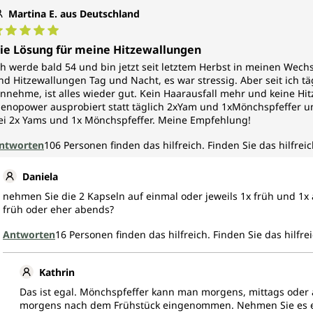
Martina E. aus Deutschland
urchschnittliche Bewertung von 5 von 5 Sternen
ie Lösung für meine Hitzewallungen
ch werde bald 54 und bin jetzt seit letztem Herbst in meinen Wech
nd Hitzewallungen Tag und Nacht, es war stressig. Aber seit ich t
innehme, ist alles wieder gut. Kein Haarausfall mehr und keine H
enopower ausprobiert statt täglich 2xYam und 1xMönchspfeffer un
ei 2x Yams und 1x Mönchspfeffer. Meine Empfehlung!
ntworten
106
Personen finden das hilfreich.
Finden Sie das hilfreic
Daniela
nehmen Sie die 2 Kapseln auf einmal oder jeweils 1x früh und 1x
früh oder eher abends?
Antworten
16
Personen finden das hilfreich.
Finden Sie das hilfre
Kathrin
Das ist egal. Mönchspfeffer kann man morgens, mittags oder
morgens nach dem Frühstück eingenommen. Nehmen Sie es ein,