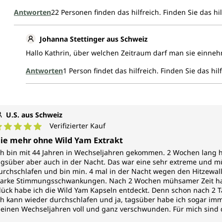
Antworten
22
Personen finden das hilfreich.
Finden Sie das hil
Johanna Stettinger aus Schweiz
Hallo Kathrin, über welchen Zeitraum darf man sie einne
Antworten
1
Person findet das hilfreich.
Finden Sie das hil
U.S. aus Schweiz
Verifizierter Kauf
urchschnittliche Bewertung von 5 von 5 Sternen
ie mehr ohne Wild Yam Extrakt
ch bin mit 44 Jahren in Wechseljahren gekommen. 2 Wochen lang hat
agsüber aber auch in der Nacht. Das war eine sehr extreme und m
urchschlafen und bin min. 4 mal in der Nacht wegen den Hitzewa
tarke Stimmungsschwankungen. Nach 2 Wochen mühsamer Zeit ha
lück habe ich die Wild Yam Kapseln entdeckt. Denn schon nach 2 
ch kann wieder durchschlafen und ja, tagsüber habe ich sogar imme
einen Wechseljahren voll und ganz verschwunden. Für mich sind 