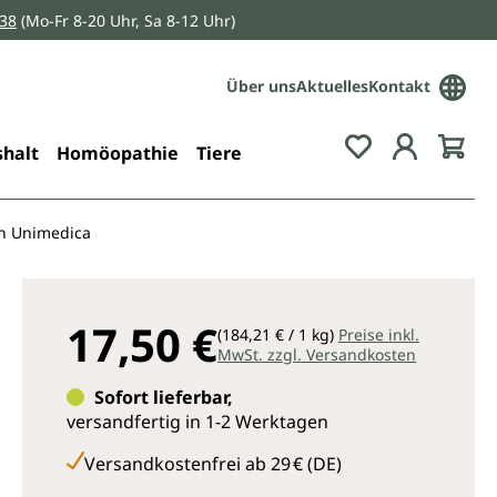
038
(Mo-Fr 8-20 Uhr, Sa 8-12 Uhr)
Über uns
Aktuelles
Kontakt
Du hast 0 Pro
halt
Homöopathie
Tiere
on Unimedica
17,50 €
(184,21 € / 1 kg)
Preise inkl.
MwSt. zzgl. Versandkosten
Sofort lieferbar,
versandfertig in 1-2 Werktagen
Versandkostenfrei ab 29 € (DE)