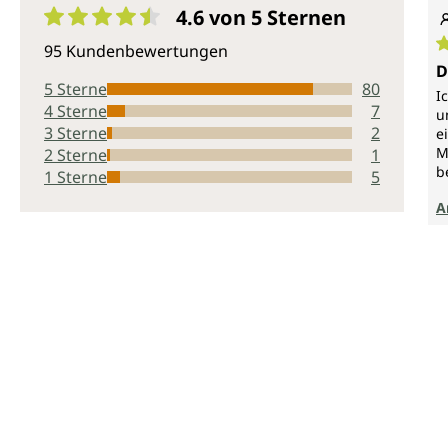
4.6 von 5
Sternen
Durchschnittliche Bewertung von 4.6 von 5 Sternen
95 Kundenbewertungen
D
D
5 Sterne
80
I
4 Sterne
7
u
3 Sterne
2
e
M
2 Sterne
1
b
1 Sterne
5
A