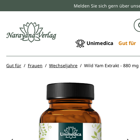
Melden Sie sich gern über unse
springen
Zur Hauptnavigation springen
Unimedica
Gut für
Gut für
Frauen
Wechseljahre
Wild Yam Extrakt - 880 mg 
Bildergalerie überspringen