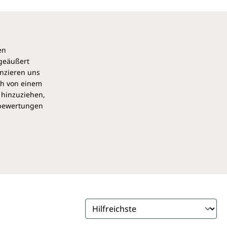
en
 geäußert
anzieren uns
ch von einem
 hinzuziehen,
pbewertungen