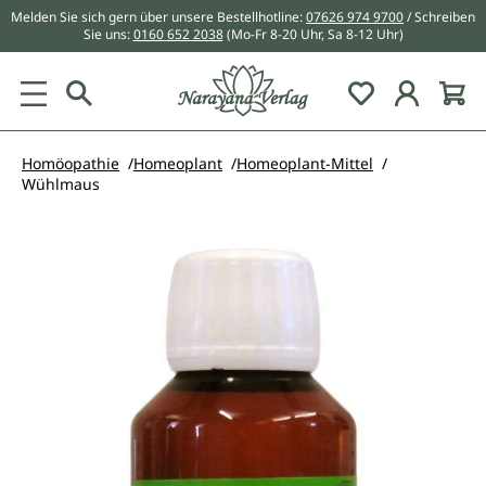
Melden Sie sich gern über unsere Bestellhotline:
07626 974 9700
/ Schreiben
alt springen
Sie uns:
0160 652 2038
(Mo-Fr 8-20 Uhr, Sa 8-12 Uhr)
Du hast 0 Pr
Homöopathie
Homeoplant
Homeoplant-Mittel
Wühlmaus
Bildergalerie überspringen