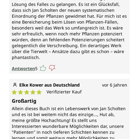
Lösung des Falles zu gelangen. Es ist ein Glücksfall,
dass sich Jan Scholten der neuen systematischen
Einordnung der Pflanzen gewidmet hat. Für mich ist es
eine Bereicherung beim Lösen von Pflanzen-Fällen,
besonders weil das Werk so umfangreich ist. Es wäre
sehr erfreulich, wenn noch mehr Pflanzen potenziert
würden, denn an fehlenden Potenzierungen scheitert
gelegentlich die Verschreibung. Ein derartiges Werk
über die Tierwelt – Ansätze dazu gibt es schon – wäre
phantastisch.
Antworten
5
Elke Kower aus Deutschland
vor 6 Jahren
Verifizierter Kauf
Durchschnittliche Bewertung von 5 von 5 Sternen
Großartig
Allein dieses Buch ist ein Lebenswerk von Jan Scholten
und es ist bei weitem nicht das einzige..., Hut ab,
meine größte Hochachtung! Es stellt uns
Interessierten wunderbare Möglichkeiten dar, unsere
"Patienten" in noch tieferen Schichten kennen zu
lernen und somit weitaus mehr Möglichkeiten zu