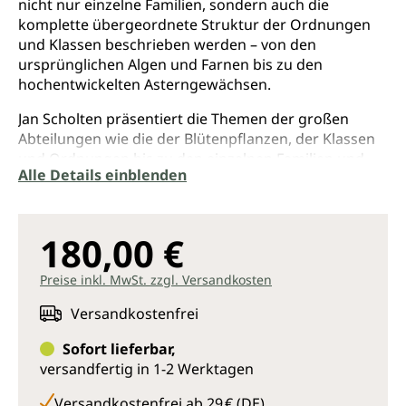
nicht nur einzelne Familien, sondern auch die
komplette übergeordnete Struktur der Ordnungen
und Klassen beschrieben werden – von den
ursprünglichen Algen und Farnen bis zu den
hochentwickelten Asterngewächsen.
Jan Scholten präsentiert die Themen der großen
Abteilungen wie die der Blütenpflanzen, der Klassen
und Ordnungen bis zu den einzelnen Familien und
Alle Details einblenden
den zugehörigen Pflanzen. Diese wiederum teilt er
einzelnen Stadien zu, formuliert deren Essenz und
beschreibt kurze Beispielfälle.
180,00 €
Allein der Umfang von über 1.800 Einzelmittel-
Beschreibungen machen das Werk zu einer
Preise inkl. MwSt. zzgl. Versandkosten
Enzyklopädie. Alte Bekannte wie Lycopodium oder
Thuja erscheinen in neuem Licht. Jedoch eröffnet sich
Versandkostenfrei
auch eine Fülle an bisher völlig unbekannten
Sofort lieferbar,
pflanzlichen Mitteln.
versandfertig in 1-2 Werktagen
Der eigentliche Wert liegt jedoch in der Entdeckung
Versandkostenfrei ab 29 € (DE)