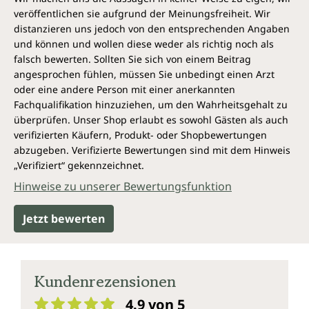
Das Werk ist damit deutlich leichter anzuwenden. Wir
veröffentlichen sie aufgrund der Meinungsfreiheit. Wir
meinen, dass das Buch für jeden Homöopathen
distanzieren uns jedoch von den entsprechenden Angaben
unverzichtbar ist, auch wenn man es nur als
und können und wollen diese weder als richtig noch als
Nachschlagewerk benutzt. Das vermittelte Wissen ist
falsch bewerten. Sollten Sie sich von einem Beitrag
von entscheidender Tragweite für die Verordnung
angesprochen fühlen, müssen Sie unbedingt einen Arzt
pflanzlicher Mittel und für die homöopathische
oder eine andere Person mit einer anerkannten
Heilkunst als Ganzes.
Fachqualifikation hinzuziehen, um den Wahrheitsgehalt zu
Die wichtigsten neuen Eigenschaften der deutschen
überprüfen. Unser Shop erlaubt es sowohl Gästen als auch
Ausgabe sind außer dem alphabetischen Index die
verifizierten Käufern, Produkt- oder Shopbewertungen
Hervorhebung der Familienthemen. Sie sind grau
abzugeben. Verifizierte Bewertungen sind mit dem Hinweis
hinterlegt und auf einen Blick zu erkennen. Sie bilden
„Verifiziert“ gekennzeichnet.
das eigentliche Rückgrat dieser neuen
Hinweise zu unserer Bewertungsfunktion
Darstellungsweise und werden hier erstmals in der
gesamten homöopathischen Literatur vollständig
Jetzt bewerten
beschrieben. Zur schnellen Orientierung gibt es
außerdem eine Kopfzeile und ein vereinfachtes
Daumenregister.
Kundenrezensionen
Wunderbare Pflanzen Jan Scholten
4.9 von 5