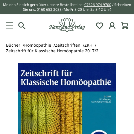
Melden Sie sich gern über unsere Bestellhotline:
07626 974 9700
/ Schreiben
alt springen
Sie uns:
0160 652 2038
(Mo-Fr 8-20 Uhr, Sa 8-12 Uhr)
Du hast 0 Pr
Bücher
Homöopathie
Zeitschriften
ZKH
Zeitschrift für Klassische Homöopathie 2017/2
Bildergalerie überspringen