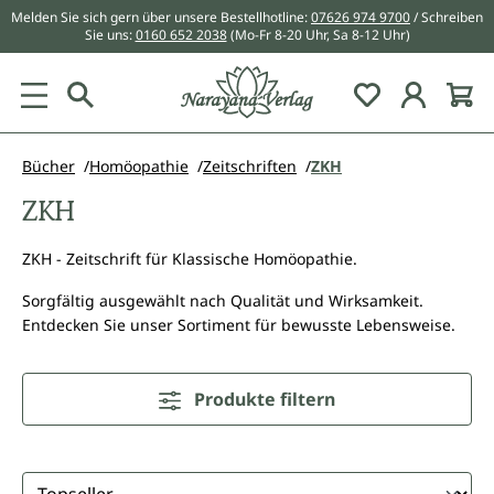
Melden Sie sich gern über unsere Bestellhotline:
07626 974 9700
/ Schreiben
alt springen
Sie uns:
0160 652 2038
(Mo-Fr 8-20 Uhr, Sa 8-12 Uhr)
Du hast 0 Pr
Bücher
Homöopathie
Zeitschriften
ZKH
ZKH
ZKH - Zeitschrift für Klassische Homöopathie.
Sorgfältig ausgewählt nach Qualität und Wirksamkeit.
Entdecken Sie unser Sortiment für bewusste Lebensweise.
Produkte filtern