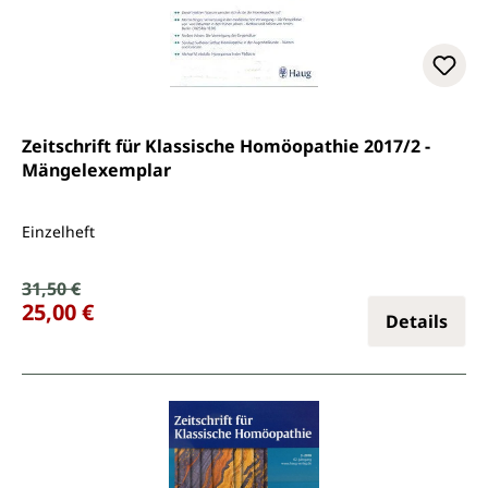
Zeitschrift für Klassische Homöopathie 2017/2 -
Mängelexemplar
Einzelheft
Verkaufspreis:
31,50 €
Regulärer Preis:
25,00 €
Details