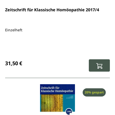
Zeitschrift für Klassische Homöopathie 2017/4
Einzelheft
Regulärer Preis:
31,50 €
Rabatt
20% gespart