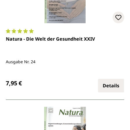
Durchschnittliche Bewertung von 5 von 5 Sternen
Natura - Die Welt der Gesundheit XXIV
Ausgabe Nr. 24
Regulärer Preis:
7,95 €
Details