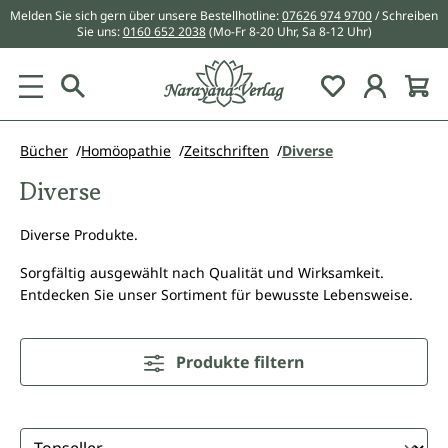
Melden Sie sich gern über unsere Bestellhotline:
07626 974 9700
/ Schreiben
alt springen
Sie uns:
0160 652 2038
(Mo-Fr 8-20 Uhr, Sa 8-12 Uhr)
Du hast 0 Pr
Bücher
Homöopathie
Zeitschriften
Diverse
Diverse
Diverse Produkte.
Sorgfältig ausgewählt nach Qualität und Wirksamkeit.
Entdecken Sie unser Sortiment für bewusste Lebensweise.
Produkte filtern