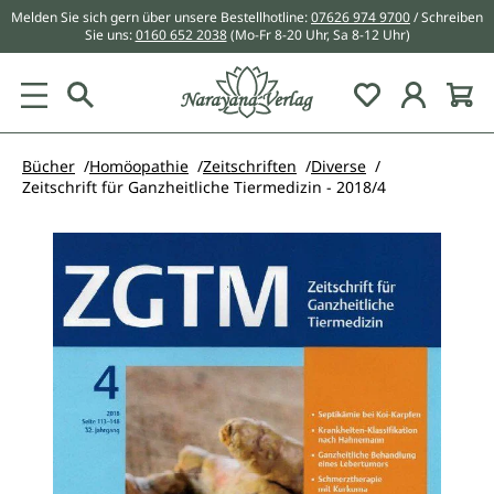
Melden Sie sich gern über unsere Bestellhotline:
07626 974 9700
/ Schreiben
alt springen
Sie uns:
0160 652 2038
(Mo-Fr 8-20 Uhr, Sa 8-12 Uhr)
Du hast 0 Pr
Bücher
Homöopathie
Zeitschriften
Diverse
Zeitschrift für Ganzheitliche Tiermedizin - 2018/4
Bildergalerie überspringen