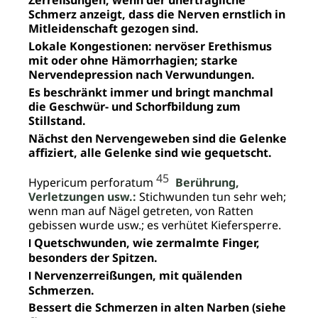
Zerreißungen, wenn der unerträgliche
Schmerz anzeigt, dass die Nerven ernstlich in
Mitleidenschaft gezogen sind.
Lokale Kongestionen: nervöser Erethismus
mit oder ohne Hämorrhagien; starke
Nervendepression nach Verwundungen.
Es beschränkt immer und bringt manchmal
die Geschwür- und Schorfbildung zum
Stillstand.
Nächst den Nervengeweben sind die Gelenke
affiziert, alle Gelenke sind wie gequetscht.
45
Hypericum perforatum
Berührung,
Verletzungen usw.:
Stichwunden tun sehr weh;
wenn man auf Nägel getreten, von Ratten
gebissen wurde usw.; es verhütet Kiefersperre.
Quetschwunden, wie zermalmte Finger,
I
besonders der Spitzen.
Nervenzerreißungen, mit quälenden
I
Schmerzen.
Bessert die Schmerzen in alten Narben (siehe