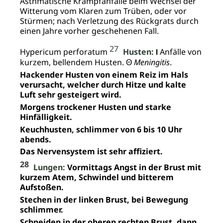
Asthmatische Krampfanfälle beim Wechsel der
Witterung vom Klaren zum Trüben, oder vor
Stürmen; nach Verletzung des Rückgrats durch
einen Jahre vorher geschehenen Fall.
27
Hypericum perforatum
Husten:
Anfälle von
I
kurzem, bellendem Husten. Θ
Meningitis
.
Hackender Husten von einem Reiz im Hals
verursacht, welcher durch Hitze und kalte
Luft sehr gesteigert wird.
Morgens trockener Husten und starke
Hinfälligkeit.
Keuchhusten, schlimmer von 6 bis 10 Uhr
abends.
Das Nervensystem ist sehr affiziert.
28
Lungen:
Vormittags Angst in der Brust mit
kurzem Atem, Schwindel und bitterem
Aufstoßen.
Stechen in der linken Brust, bei Bewegung
schlimmer.
Schneiden in der oberen rechten Brust, dann