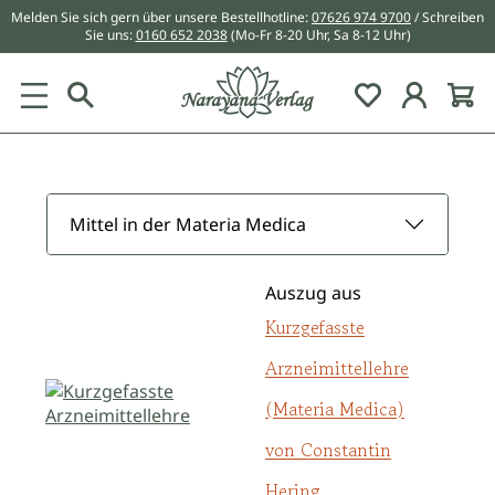
Melden Sie sich gern über unsere Bestellhotline:
07626 974 9700
/ Schreiben
alt springen
Sie uns:
0160 652 2038
(Mo-Fr 8-20 Uhr, Sa 8-12 Uhr)
Du hast 0 Pr
Mittel in der Materia Medica
Auszug aus
Kurzgefasste
Arzneimittellehre
(Materia Medica)
von Constantin
Hering