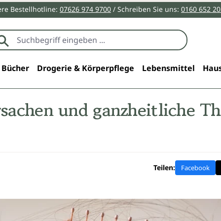
re Bestellhotline:
07626 974 9700
/ Schreiben Sie uns:
0160 652 2
Bücher
Drogerie & Körperpflege
Lebensmittel
Haus
rsachen und ganzheitliche Th
Teilen:
Facebook