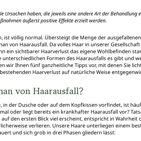
le Ursachen haben, die jeweils eine andere Art der Behandlung e
ßnahmen äußerst positive Effekte erzielt werden.
n, ist völlig normal. Übersteigt die Menge der ausgefallenen
n von Haarausfall. Da volles Haar in unserer Gesellschaft
kann ein sichtbarer Haarverlust das eigene Wohlbefinden sta
he unterschiedlichen Formen des Haarausfalls es gibt und we
 wir Ihnen fünf ganzheitliche Tipps vor, mit denen Sie li
 bestehenden Haarverlust auf natürliche Weise entgegenw
man von Haarausfall?
, in der Dusche oder auf dem Kopfkissen vorfindet, ist häuf
l oder liegt bereits ein krankhafter Haarausfall vor? Tatsä
 auf den ersten Blick viel erscheint, entspricht in Wahrhei
rlicherweise verlieren. Unsere Haare unterliegen einem be
uert und sich grob in drei Phasen gliedern lässt: