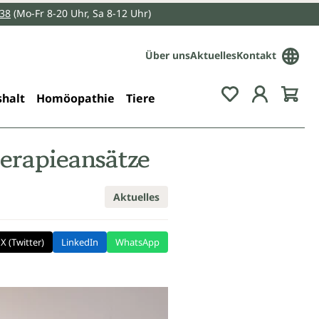
038
(Mo-Fr 8-20 Uhr, Sa 8-12 Uhr)
Über uns
Aktuelles
Kontakt
Du hast 0 Pro
halt
Homöopathie
Tiere
erapieansätze
Aktuelles
X (Twitter)
LinkedIn
WhatsApp