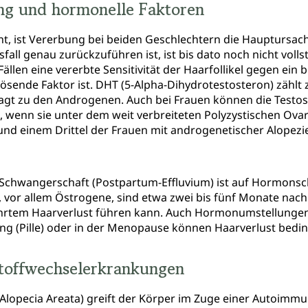
ung und hormonelle Faktoren
t, ist Vererbung bei beiden Geschlechtern die Hauptursach
fall genau zurückzuführen ist, ist bis dato noch nicht volls
Fällen eine vererbte Sensitivität der Haarfollikel gegen e
lösende Faktor ist. DHT (5-Alpha-Dihydrotestosteron) zählt
gt zu den Androgenen. Auch bei Frauen können die Testos
, wenn sie unter dem weit verbreiteten Polyzystischen Ova
 rund einem Drittel der Frauen mit androgenetischer Alopezi
r Schwangerschaft (Postpartum-Effluvium) ist auf Hormon
 vor allem Östrogene, sind etwa zwei bis fünf Monate nach
ehrtem Haarverlust führen kann. Auch Hormonumstellungen i
g (Pille) oder in der Menopause können Haarverlust bedi
toffwechselerkrankungen
Alopecia Areata) greift der Körper im Zuge einer Autoimmu