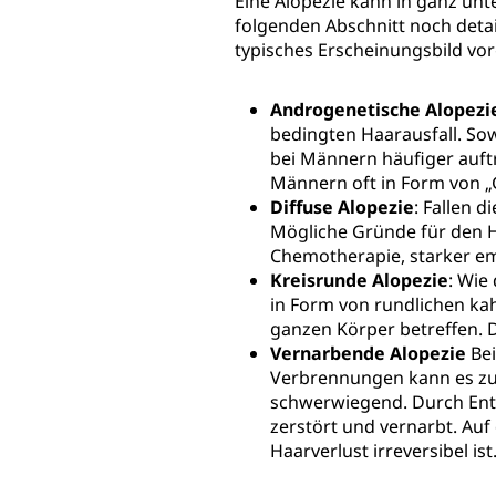
Eine Alopezie kann in ganz un
folgenden Abschnitt noch detai
typisches Erscheinungsbild vor
Androgenetische Alopezi
bedingten Haarausfall. So
bei Männern häufiger auftri
Männern oft in Form von „
Diffuse Alopezie
: Fallen 
Mögliche Gründe für den 
Chemotherapie, starker em
Kreisrunde Alopezie
: Wie
in Form von rundlichen kah
ganzen Körper betreffen. D
Vernarbende Alopezie
Bei
Verbrennungen kann es zu 
schwerwiegend. Durch Entz
zerstört und vernarbt. Au
Haarverlust irreversibel ist