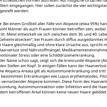
terschiedlichen Formen auftreten. Auf mögliche Ursachen d
lliert eingegangen. Hier sollen zunächst die vier wichtigst
gestellt werden:
e
: Bei einem Großteil aller Fälle von Alopezie (etwa 95%) han
wohl Männer als auch Frauen können betroffen sein, wobei
tt. Meist entwickelt sie sich zwischen dem 30. und 40. Lebe
Geheimratsecken“, bei Frauen durch diffus ausgedünntes Ha
die Haare gleichmäßig und ohne klare Ursache aus, spricht m
Haarverlust sind Nährstoffmängel, Medikamenteneinnahmen
otionaler Stress oder eine Schilddrüsenerkrankung.
 der Name schon sagt, zeigt sich die kreisrunde Alopezie (A
len Stellen am Kopf. In einigen Fällen kann der Haarverlust
ie Alopecia Areata gilt als Autoimmunerkrankung und tritt 
 bestimmten Erkrankungen wie Lupus erythematodes, Pilzi
vernarbender Alopezie kommen. Diese Form des Haarverlust
ündung, Autoimmunreaktion oder Infektion wird die Haarwu
f dem betroffenen Areal können keine neuen Haare gebilde
.