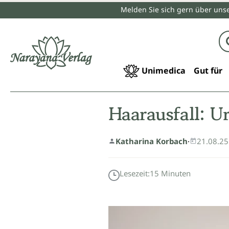
Melden Sie sich gern über unse
springen
Zur Hauptnavigation springen
Unimedica
Gut für
Haarausfall: U
Katharina Korbach
·
21.08.25
Lesezeit:
15
Minuten