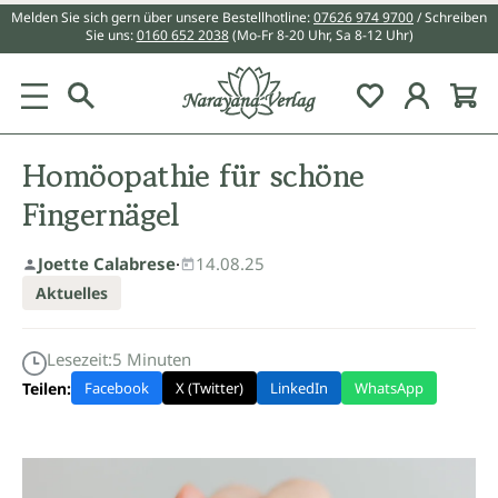
Melden Sie sich gern über unsere Bestellhotline:
07626 974 9700
/ Schreiben
alt springen
Sie uns:
0160 652 2038
(Mo-Fr 8-20 Uhr, Sa 8-12 Uhr)
Du hast 0 Pr
Homöopathie für schöne
Fingernägel
Joette Calabrese
·
14.08.25
Aktuelles
Lesezeit:
5
Minuten
Teilen:
Facebook
X (Twitter)
LinkedIn
WhatsApp