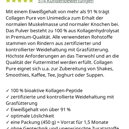
514 Kundenbewertungen
Durchschnittliche Bewertung von 4.7 von 5 Sternen
Mit einem Eiweißgehalt von mehr als 91 % trägt
Collagen Pure von Unimedica zum Erhalt der
normalen Muskelmasse und normaler Knochen bei.
Das Pulver besteht zu 100 % aus Kollagenhydrolysat
in Premium-Qualität. Alle verwendeten Rohstoffe
stammen von Rindern aus zertifizierter und
kontrollierter Weidehaltung mit Grasfütterung.
Höchste Anforderungen an das Tierwohl und an die
Qualität der Futtermittel werden erfüllt. Collagen
Pure eignet sich u.a. zur Zubereitung von Shakes,
Smoothies, Kaffee, Tee, Joghurt oder Suppen.
✓ 100 % bioaktive Kollagen-Peptide
✓ zertifizierte und kontrollierte Weidehaltung mit
Grasfütterung
✓ Eiweißgehalt von über 91 %
✓ optimale Löslichkeit
✓ eine Packung (450 g) = Vorrat für 1,5 Monate
✓ ohne Gentechnik und unerwünschte Zusatzstoffe