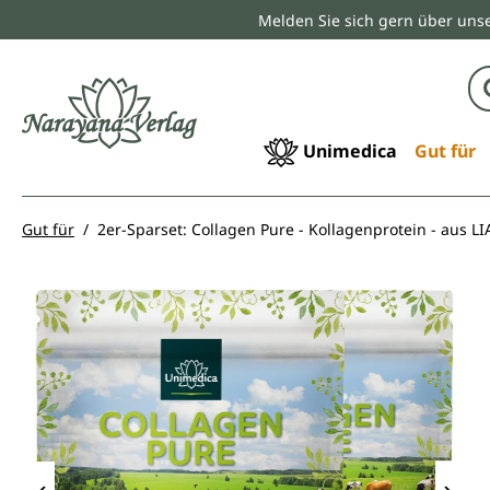
Melden Sie sich gern über unse
springen
Zur Hauptnavigation springen
Unimedica
Gut für
Gut für
2er-Sparset: Collagen Pure - Kollagenprotein - aus LI
Bildergalerie überspringen