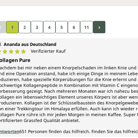
Bändern und der Haut. Es sor
und Nägeln.
In welchen Lebensmit
Seite
Seite
Seite
Seite
Seite
1
2
3
4
5
6
11
Natürlicherweise findet sich 
auch Milch und Milchprodukte,
Ananda aus Deutschland
Pflanzen enthalten Aminosäu
Verifizierter Kauf
Pflanzliche Eiweißquellen wi
urchschnittliche Bewertung von 5 von 5 Sternen
ollagen Pure
an solchen Aminosäuren.
achdem bei mir neben einem Knorpelschaden im linken Knie und e
Wann ist eine zusätzl
nd eine Operation anstand, habe ich einige Dinge in meinem Leb
eduzieren, habe spezielle Körperübungen für die Knie erlernt und 
ochwertige Kollagenpeptide in Kombination mit Vitamin C eingen
Mit zunehmendem Alter lässt 
erbesserung gezeigt. Nach mehreren Monaten war ich nahezu besch
wichtig, den Körper mit diese
ollagen ein lebenswichtiges Element unseres Körpers ist aber we
Dazu reicht die tägliche Na
roduzieren. Kollagen ist der Schlüsselbaustein des Knorpelgewebe
Fleisch und Milchprodukte ve
on einer Trekkingtour im Himalaya erfüllen. Auch kann ich wieder
zeichnet sich durch eine hoc
ollagen Pure rühre ich mir jeden Morgen in meinen Kaffee. Super f
Glycin, Prolin und Hydroxypro
ertifizierten Grassfed Qualität anbietet.
Menge aufzunehmen.
ntworten
651
Personen finden das hilfreich.
Finden Sie das hilfreic