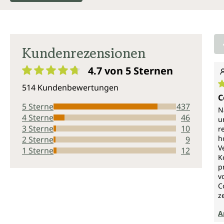
Kundenrezensionen
4.7 von 5
Sternen
Durchschnittliche Bewertung von 4.7 von 5 Sternen
514 Kundenbewertungen
D
C
5 Sterne
437
N
4 Sterne
46
u
3 Sterne
10
r
h
2 Sterne
9
V
1 Sterne
12
K
p
v
C
z
A