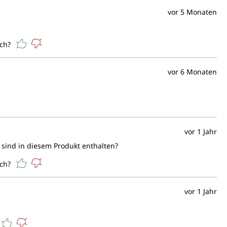
e hochwertige Alternative zu Gelatine, da es im
vor 5 Monaten
enaturiert wird. Damit bleiben die wertvollen Bestandteile
Struktur des Moleküls erhalten. Die kleine Molekülstruktur
erfügbarkeit der Inhaltsstoffe.
ich?
vor 6 Monaten
t sich in Tests als besonders gut löslich in warmen und
s hat einen natürlich neutralen Geruch und Geschmack und
affee, Tee, Joghurt sowie Suppen beigefügt oder pur
sdosis von 10 g Pulver Collagen Pure von Unimedica
 g reinem Eiweiß für Muskeln und Knochen.
vor 1 Jahr
n sind in diesem Produkt enthalten?
ich?
vor 1 Jahr
me der Muskelmasse
altung normaler Knochen und