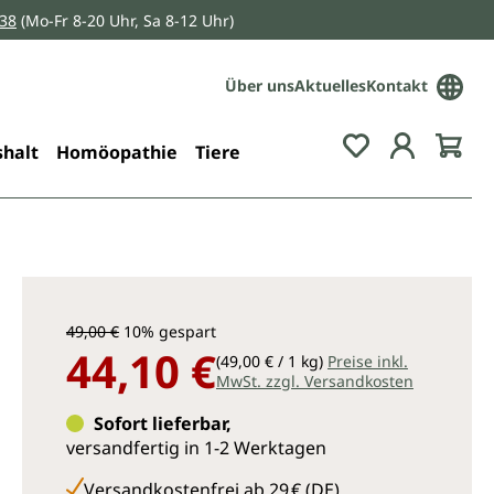
038
(Mo-Fr 8-20 Uhr, Sa 8-12 Uhr)
Über uns
Aktuelles
Kontakt
Du hast 0 Pro
halt
Homöopathie
Tiere
49,00 €
10% gespart
44,10 €
(49,00 € / 1 kg)
Preise inkl.
MwSt. zzgl. Versandkosten
Sofort lieferbar,
versandfertig in 1-2 Werktagen
Versandkostenfrei ab 29 € (DE)