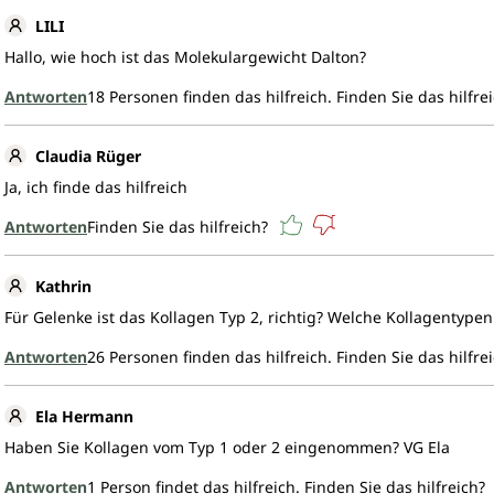
Außerdem ist Collage Pure ein
LILI
Herstellungsverfahren nicht d
und die typische Tripelhelix-
Hallo, wie hoch ist das Molekulargewicht Dalton?
ermöglicht eine optimale Biov
Antworten
18
Personen finden das hilfreich.
Finden Sie das hilfre
Optimal löslich
Claudia Rüger
Unser Collagen-Pure-Pulver ha
Ja, ich finde das hilfreich
kalten Getränken erwiesen. E
kann in Shakes, Smoothies, K
Antworten
Finden Sie das hilfreich?
getrunken werden. Eine Tage
unterstützt den Körper mit 9
Kathrin
Wirkungsspektrum*
Für Gelenke ist das Kollagen Typ 2, richtig? Welche Kollagentype
Proteine
Antworten
26
Personen finden das hilfreich.
Finden Sie das hilfre
tragen bei zu:
Ela Hermann
Erhaltung und Zunah
Haben Sie Kollagen vom Typ 1 oder 2 eingenommen? VG Ela
unterstützen die Erh
Antworten
1
Person findet das hilfreich.
Finden Sie das hilfreich?