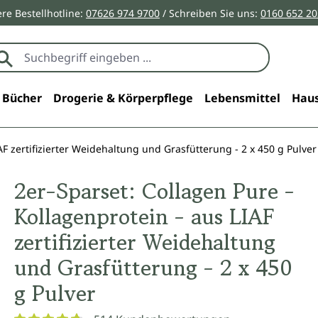
re Bestellhotline:
07626 974 9700
/ Schreiben Sie uns:
0160 652 2
Bücher
Drogerie & Körperpflege
Lebensmittel
Haus
AF zertifizierter Weidehaltung und Grasfütterung - 2 x 450 g Pulver
2er-Sparset: Collagen Pure -
Kollagenprotein - aus LIAF
zertifizierter Weidehaltung
und Grasfütterung - 2 x 450
g Pulver