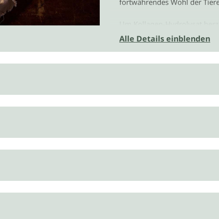
fortwährendes Wohl der Tiere
Um Kollagen-Hydrolysat herzu
der als Hydrolyse bezeichnet w
Alle Details einblenden
Körper, das Kollagen aufzun
Peptide sind kurze Ketten vo
zusammensetzen, aus denen z
entstehen, wenn Proteine wie 
Aminogramm
Menge in g pro 100 g
Alanin 8,6
Arginin 7,7
Asparaginsäure 5,2
Cystein 0
Glutaminsäure 9,8
Glycin 23,4
Histidin 0,6