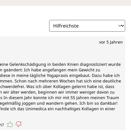
gt für die stabile Struktur dieser Gewebe, auch von Haaren
teln ist am meisten Kollagen?
Kollagen vor allem in Fleisch und Fleischprodukten. Aber
 Fisch und Eier liefern Eiweiß inklusive Kollagen. Auch
vor 5 Jahren
ren, aus denen der Körper Kollagen produzieren kann.
e Hülsenfrüchte, Getreide oder Nüsse und Samen sind reich
ine Gelenkschädigung in beiden Knien diagnostiziert wurde
iche Eiweißzufuhr sinnvoll?
en geändert: Ich habe angefangen mein Gewicht zu
diese in meine tägliche Yogapraxis eingebaut. Dazu habe ich
ommen. Schon nach mehreren Wochen hat sich eine deutliche
die körpereigene Proteinproduktion nach. Deshalb ist es
werdefrei. Was ich über Kollagen gelernt habe ist, dass
r essenziellen Nährstoffquelle von außen zu versorgen.
nn wir älter werden, beginnen wir immer weniger davon zu
hrungsaufnahme nicht immer aus, vor allem, wenn wenig
s In diesem Jahr konnte ich mir mit 55 Jahren meinen Traum
rzehrt werden. Das biochemische Profil von Kollagen
 regelmäßig joggen und wandern gehen. Ich bin so dankbar!
h konzentrierte Kombination spezifischer Aminosäuren wie
inde ich das Unimedica ein nachhaltiges Kollagen in einer
lin aus. Diese sind anderweitig schwer in der nötigen
h?