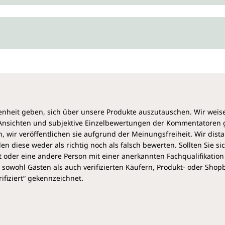
Isoleucin 1,5
Leucin 2,7
Lysin 3,6
Methionin 0,8
Phenylalanin 1,7
Prolin 13,7
Serin 3,3
Threonin 1,7
Tryptophan 0
Tyrosin 0,4
heit geben, sich über unsere Produkte auszutauschen. Wir weis
Valin 2,1
e Ansichten und subjektive Einzelbewertungen der Kommentatoren
 wir veröffentlichen sie aufgrund der Meinungsfreiheit. Wir dist
Warum ist Kollagen w
diese weder als richtig noch als falsch bewerten. Sollten Sie si
 oder eine andere Person mit einer anerkannten Fachqualifikation
Der menschliche Körper beste
sowohl Gästen als auch verifizierten Käufern, Produkt- oder Sho
Diese kann er jedoch nicht sp
ifiziert“ gekennzeichnet.
(Eiweiße) kann er auch nicht 
aufnehmen. Kollagen ist als S
macht rund 30 Prozent des 
sich vor allem im Bindegeweb