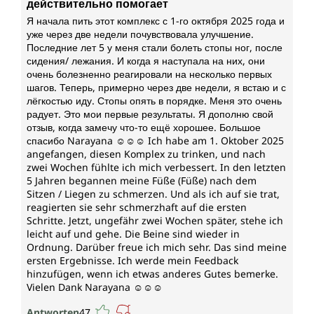
действительно помогает
Я начала пить этот комплекс с 1-го октября 2025 года и
уже через две недели почувствовала улучшение.
Последние лет 5 у меня стали болеть стопы ног, после
сидения/ лежания. И когда я наступала на них, они
очень болезненно реагировали на несколько первых
шагов. Теперь, примерно через две недели, я встаю и с
лёгкостью иду. Стопы опять в порядке. Меня это очень
радует. Это мои первые результаты. Я дополню свой
отзыв, когда замечу что-то ещё хорошее. Большое
спасибо Narayana ☺️☺️☺️ Ich habe am 1. Oktober 2025
angefangen, diesen Komplex zu trinken, und nach
zwei Wochen fühlte ich mich verbessert. In den letzten
5 Jahren begannen meine Füße (Füße) nach dem
Sitzen / Liegen zu schmerzen. Und als ich auf sie trat,
reagierten sie sehr schmerzhaft auf die ersten
Schritte. Jetzt, ungefähr zwei Wochen später, stehe ich
leicht auf und gehe. Die Beine sind wieder in
Ordnung. Darüber freue ich mich sehr. Das sind meine
ersten Ergebnisse. Ich werde mein Feedback
hinzufügen, wenn ich etwas anderes Gutes bemerke.
Vielen Dank Narayana ☺️☺️☺️
Antworten
47