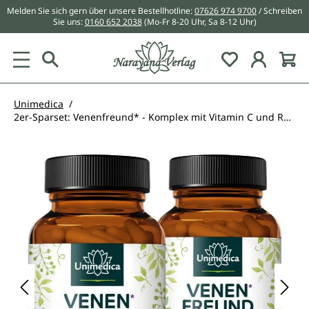
Melden Sie sich gern über unsere Bestellhotline:
07626 974 9700
/ Schreiben
alt springen
Sie uns:
0160 652 2038
(Mo-Fr 8-20 Uhr, Sa 8-12 Uhr)
Du hast 0 Pr
Unimedica
2er-Sparset: Venenfreund* - Komplex mit Vitamin C und Rutin - 2 x 120 Kapseln - von Unimedica
Bildergalerie überspringen