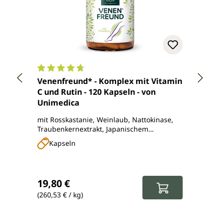
Durchschnittliche Bewertung von 4.7 von 5 Ster
Durch
Venenfreund* - Komplex mit Vitamin
Stein
C und Rutin - 120 Kapseln - von
(1 Ka
Unimedica
Kapse
mit Rosskastanie, Weinlaub, Nattokinase,
Nahrun
Traubenkernextrakt, Japanischem
Extrak
Schnurbaum, Steinklee und Mäusedorn
Kapseln
Ka
Regulärer Preis:
Regul
19,80 €
21,5
(260,53 € / kg)
(298,61