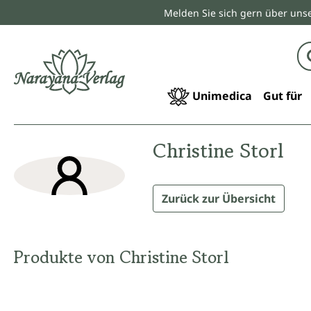
Melden Sie sich gern über unse
springen
Zur Hauptnavigation springen
Unimedica
Gut für
Christine Storl
Zurück zur Übersicht
Produkte von Christine Storl