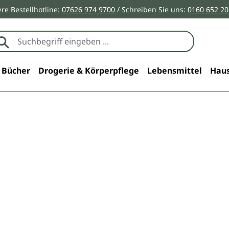
re Bestellhotline:
07626 974 9700
/ Schreiben Sie uns:
0160 652 2
Bücher
Drogerie & Körperpflege
Lebensmittel
Haus