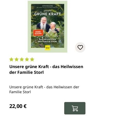
Durchschnittliche Bewertung von 5 von 5 Sternen
Unsere grüne Kraft - das Heilwissen
der Familie Storl
Unsere grüne Kraft - das Heilwissen der
Familie Storl
Regulärer Preis:
22,00 €