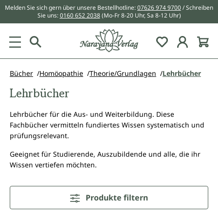
Melden Sie sich gern über unsere Bestellhotline:
07626 974 9700
/ Schreiben
alt springen
Sie uns:
0160 652 2038
(Mo-Fr 8-20 Uhr, Sa 8-12 Uhr)
Du hast 0 Pr
Bücher
Homöopathie
Theorie/Grundlagen
Lehrbücher
Lehrbücher
Lehrbücher für die Aus- und Weiterbildung. Diese
Fachbücher vermitteln fundiertes Wissen systematisch und
prüfungsrelevant.
Geeignet für Studierende, Auszubildende und alle, die ihr
Wissen vertiefen möchten.
Produkte filtern