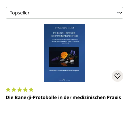
Durchschnittliche Bewertung von 5 von 5 Sternen
Die Banerji-Protokolle in der medizinischen Praxis