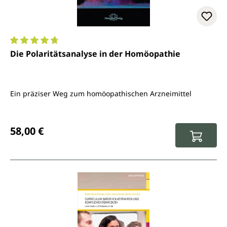
Durchschnittliche Bewertung von 4.8 von 5 Sternen
Die Polaritätsanalyse in der Homöopathie
Ein präziser Weg zum homöopathischen Arzneimittel
Regulärer Preis:
58,00 €