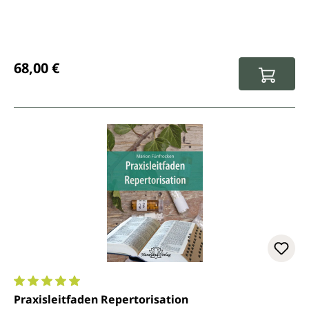
Regulärer Preis:
68,00 €
Durchschnittliche Bewertung von 5 von 5 Sternen
Praxisleitfaden Repertorisation