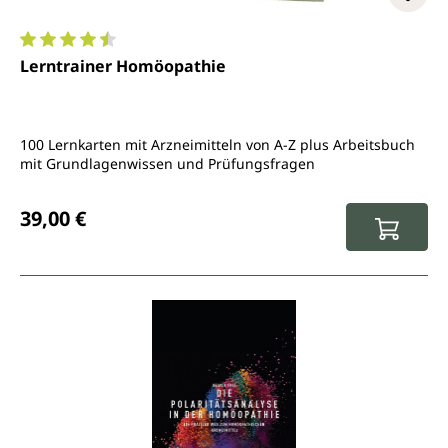
Durchschnittliche Bewertung von 4.6 von 5 Sternen
Lerntrainer Homöopathie
100 Lernkarten mit Arzneimitteln von A-Z plus Arbeitsbuch
mit Grundlagenwissen und Prüfungsfragen
Regulärer Preis:
39,00 €