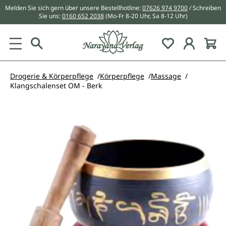
Melden Sie sich gern über unsere Bestellhotline:
07626 974 9700
/ Schreiben
alt springen
Sie uns:
0160 652 2038
(Mo-Fr 8-20 Uhr, Sa 8-12 Uhr)
Du hast 0 Pr
Drogerie & Körperpflege
Körperpflege
Massage
Klangschalenset OM - Berk
Bildergalerie überspringen