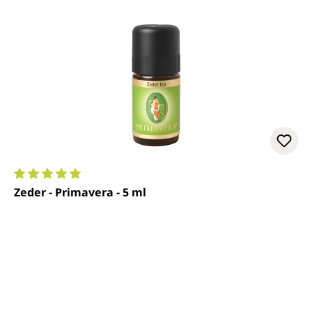
Durchschnittliche Bewertung von 5 von 5 Sternen
Zeder - Primavera - 5 ml