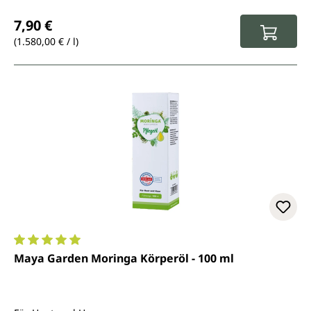
Regulärer Preis:
7,90 €
(1.580,00 € / l)
Durchschnittliche Bewertung von 5 von 5 Sternen
Maya Garden Moringa Körperöl - 100 ml