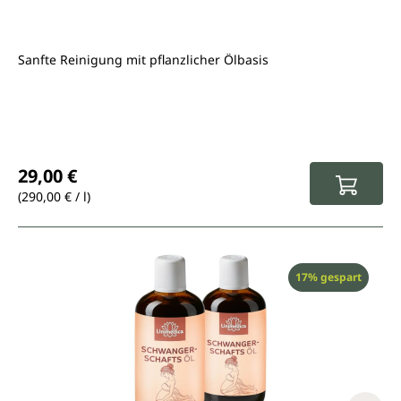
Sanfte Reinigung mit pflanzlicher Ölbasis
Regulärer Preis:
29,00 €
(290,00 € / l)
Rabatt
17% gespart