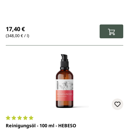
Regulärer Preis:
17,40 €
(348,00 € / l)
Durchschnittliche Bewertung von 5 von 5 Sternen
Reinigungsöl - 100 ml - HEBESO