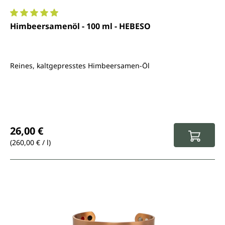
Durchschnittliche Bewertung von 4.9 von 5 Sternen
Himbeersamenöl - 100 ml - HEBESO
Reines, kaltgepresstes Himbeersamen-Öl
Regulärer Preis:
26,00 €
(260,00 € / l)