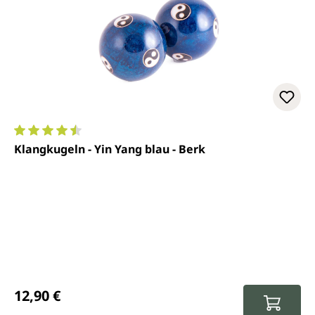
Durchschnittliche Bewertung von 4.5 von 5 Sternen
Klangkugeln - Yin Yang blau - Berk
Regulärer Preis:
12,90 €