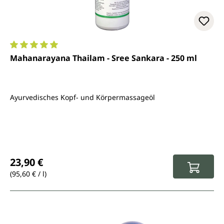
Durchschnittliche Bewertung von 5 von 5 Sternen
Mahanarayana Thailam - Sree Sankara - 250 ml
Ayurvedisches Kopf- und Körpermassageöl
Regulärer Preis:
23,90 €
(95,60 € / l)