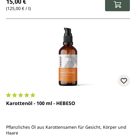
15,00 €
(125,00 € / l)
Durchschnittliche Bewertung von 5 von 5 Sternen
Karottenöl - 100 ml - HEBESO
Pflanzliches Öl aus Karottensamen für Gesicht, Körper und
Haare