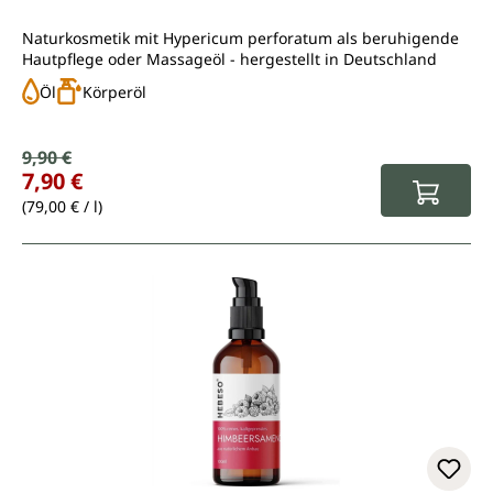
Naturkosmetik mit Hypericum perforatum als beruhigende
Hautpflege oder Massageöl - hergestellt in Deutschland
Öl
Körperöl
Verkaufspreis:
9,90 €
Regulärer Preis:
7,90 €
(79,00 € / l)