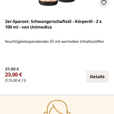
2er-Sparset: Schwangerschaftsöl - Körperöl - 2 x
100 ml - von Unimedica
Feuchtigkeitsspendendes Öl mit wertvollen Inhaltsstoffen
Verkaufspreis:
27,80 €
Regulärer Preis:
23,00 €
Details
(115,00 € / l)