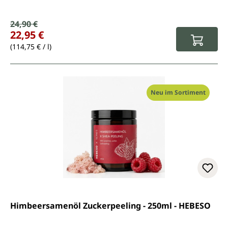
Verkaufspreis:
24,90 €
Regulärer Preis:
22,95 €
(114,75 € / l)
Neu im Sortiment
Himbeersamenöl Zuckerpeeling - 250ml - HEBESO