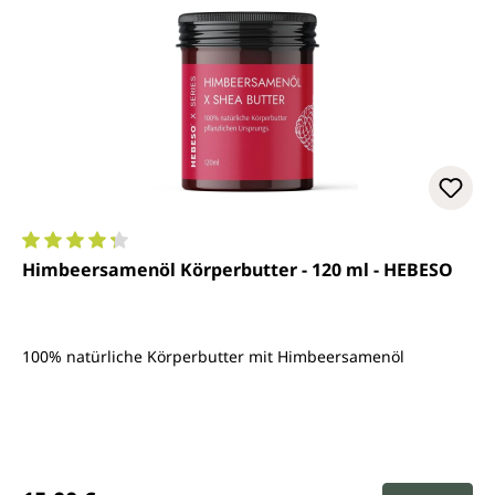
Durchschnittliche Bewertung von 4.2 von 5 Sternen
Himbeersamenöl Körperbutter - 120 ml - HEBESO
100% natürliche Körperbutter mit Himbeersamenöl
Regulärer Preis: