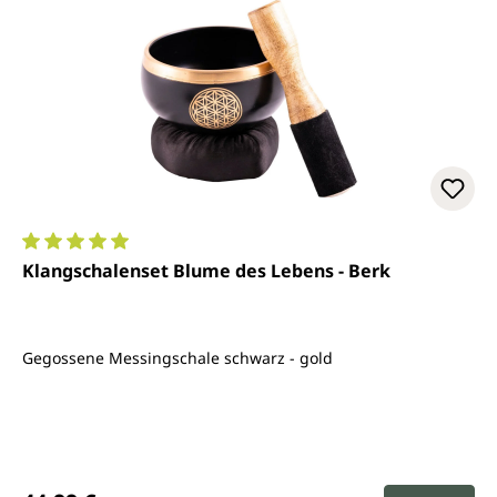
Durchschnittliche Bewertung von 5 von 5 Sternen
Klangschalenset Blume des Lebens - Berk
Gegossene Messingschale schwarz - gold
Regulärer Preis: