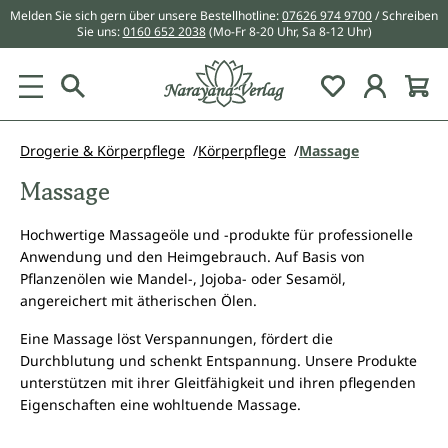
Melden Sie sich gern über unsere Bestellhotline:
07626 974 9700
/ Schreiben
alt springen
Sie uns:
0160 652 2038
(Mo-Fr 8-20 Uhr, Sa 8-12 Uhr)
Du hast 0 Pr
Drogerie & Körperpflege
Körperpflege
Massage
Massage
Hochwertige Massageöle und -produkte für professionelle
Anwendung und den Heimgebrauch. Auf Basis von
Pflanzenölen wie Mandel-, Jojoba- oder Sesamöl,
angereichert mit ätherischen Ölen.
Eine Massage löst Verspannungen, fördert die
Durchblutung und schenkt Entspannung. Unsere Produkte
unterstützen mit ihrer Gleitfähigkeit und ihren pflegenden
Eigenschaften eine wohltuende Massage.