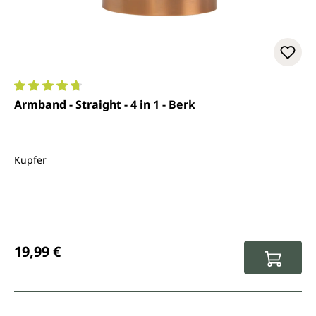
Durchschnittliche Bewertung von 4.8 von 5 Sternen
Armband - Straight - 4 in 1 - Berk
Kupfer
Regulärer Preis:
19,99 €