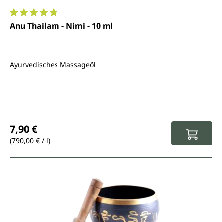
Durchschnittliche Bewertung von 5 von 5 Sternen
Anu Thailam - Nimi - 10 ml
Ayurvedisches Massageöl
Regulärer Preis:
7,90 €
(790,00 € / l)