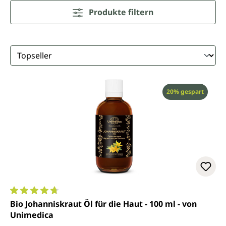
Produkte filtern
Rabatt
20% gespart
Durchschnittliche Bewertung von 4.8 von 5 Sternen
Bio Johanniskraut Öl für die Haut - 100 ml - von
Unimedica