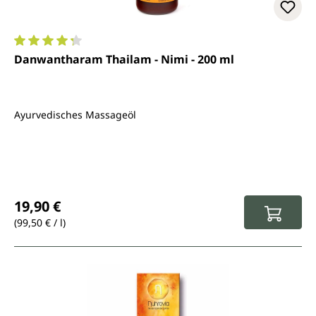
Durchschnittliche Bewertung von 4.3 von 5 Sternen
Danwantharam Thailam - Nimi - 200 ml
Ayurvedisches Massageöl
Regulärer Preis:
19,90 €
(99,50 € / l)