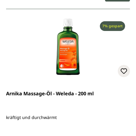
Rabatt
7% gespart
Arnika Massage-Öl - Weleda - 200 ml
kräftigt und durchwärmt