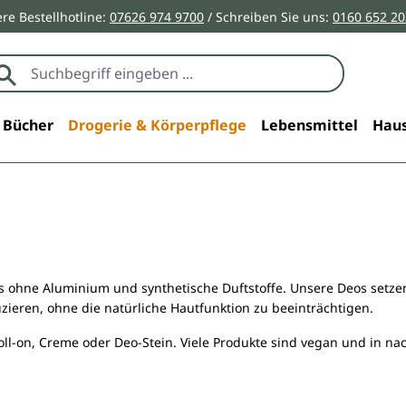
re Bestellhotline:
07626 974 9700
/ Schreiben Sie uns:
0160 652 2
Bücher
Drogerie & Körperpflege
Lebensmittel
Haus
 ohne Aluminium und synthetische Duftstoffe. Unsere Deos setzen
ieren, ohne die natürliche Hautfunktion zu beeinträchtigen.
 Roll-on, Creme oder Deo-Stein. Viele Produkte sind vegan und in 