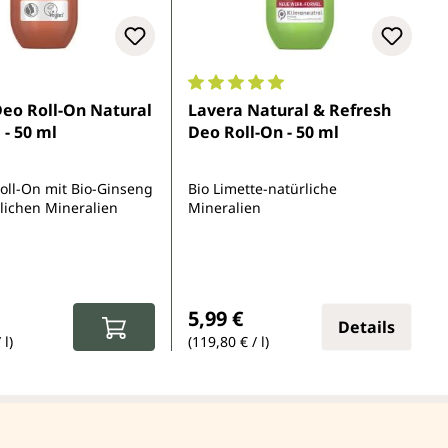
Durchschnittliche Bewertung von 
eo Roll-On Natural
Lavera Natural & Refresh
 - 50 ml
Deo Roll-On - 50 ml
oll-On mit Bio-Ginseng
Bio Limette-natürliche
lichen Mineralien
Mineralien
r Preis:
Regulärer Preis:
5,99 €
Details
 l)
(119,80 € / l)