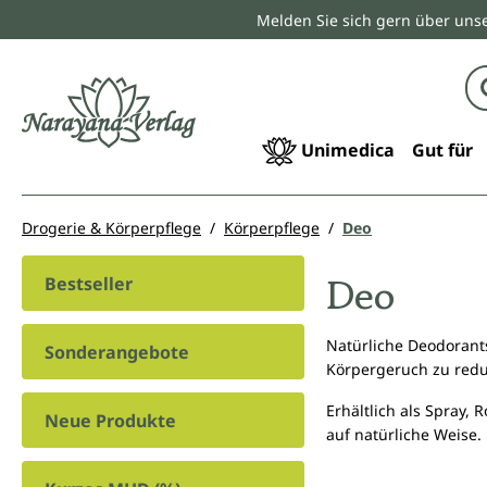
Melden Sie sich gern über unse
springen
Zur Hauptnavigation springen
Unimedica
Gut für
Drogerie & Körperpflege
Körperpflege
Deo
Deo
Bestseller
Natürliche Deodorants
Sonderangebote
Körpergeruch zu reduz
Erhältlich als Spray,
Neue Produkte
auf natürliche Weise.