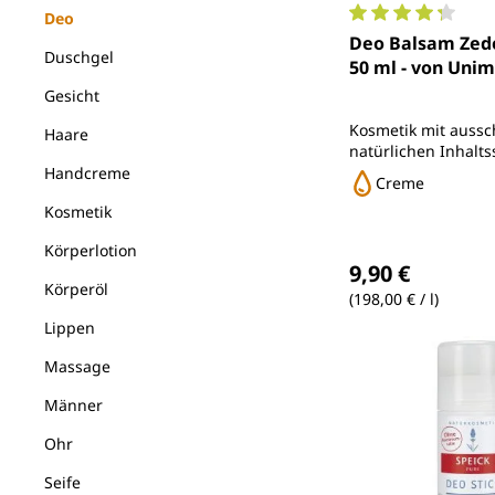
Deo
Durchschnittlich
Deo Balsam Zede
Duschgel
50 ml - von Uni
Gesicht
Kosmetik mit aussch
Haare
natürlichen Inhalts
Aluminium, Zinkoxi
Handcreme
Creme
Kosmetik
Körperlotion
Regulärer Preis
9,90 €
Körperöl
(198,00 € / l)
Lippen
Massage
Männer
Ohr
Seife