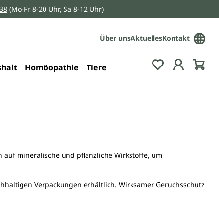
038
(Mo-Fr 8-20 Uhr, Sa 8-12 Uhr)
Über uns
Aktuelles
Kontakt
Du hast 0 Pro
halt
Homöopathie
Tiere
 auf mineralische und pflanzliche Wirkstoffe, um
nachhaltigen Verpackungen erhältlich. Wirksamer Geruchsschutz