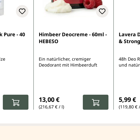
e Bewertung von 5 von 5 Sternen
k Pure - 40
Himbeer Deocreme - 60ml -
Lavera D
HEBESO
& Strong
lze
Ein natürlicher, cremiger
48h Deo R
Deodorant mit Himbeerduft
und natür
:
Regulärer Preis:
Reguläre
13,00 €
5,99 €
(216,67 € / l)
(119,80 € /