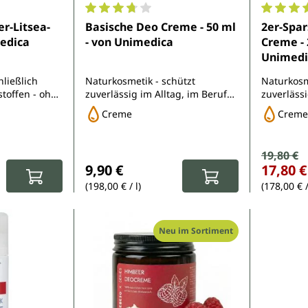
e Bewertung von 4.2 von 5 Sternen
Durchschnittliche Bewertung von 3.7 von 
Durchsch
r-Litsea-
Basische Deo Creme - 50 ml
2er-Spar
medica
- von Unimedica
Creme - 
Unimedi
ließlich
Naturkosmetik - schützt
Naturkosm
stoffen - ohne
zuverlässig im Alltag, im Beruf
zuverlässi
d und Natron
und beim Sport - ohne Alkohol
und beim 
Creme
Creme
und ohne Aluminium
und ohne
Verkauf
19,80 €
Regulärer Pr
:
Regulärer Preis:
9,90 €
17,80 €
(198,00 € / l)
(178,00 € /
Neu im Sortiment