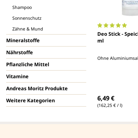
Shampoo
Sonnenschutz
Zähne & Mund
Durchschnittlich
Deo Stick - Speic
Mineralstoffe
ml
Nährstoffe
Ohne Aluminiumsa
Pflanzliche Mittel
Vitamine
Andreas Moritz Produkte
Regulärer Preis
6,49 €
Weitere Kategorien
(162,25 € / l)