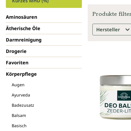
Kurzes MHD (%)
Produkte filte
Aminosäuren
Ätherische Öle
Hersteller
Darmreinigung
Drogerie
Favoriten
Körperpflege
Augen
Ayurveda
Badezusatz
Balsam
Basisch