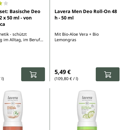
5 Sternen
nittliche Bewertung von 4 von 5 Sternen
set: Basische Deo
Lavera Men Deo Roll-On 48
2 x 50 ml - von
h - 50 ml
ca
etik - schützt
Mit Bio-Aloe Vera + Bio
g im Alltag, im Beruf
Lemongras
Sport - ohne Alkohol
 Aluminium
spreis:
eis:
Regulärer Preis:
5,49 €
 l)
(109,80 € / l)