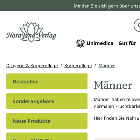
Melden Sie sich gern über unse
springen
Zur Hauptnavigation springen
Unimedica
Gut für
Drogerie & Körperpflege
Körperpflege
Männer
Männer
Bestseller
Männer haben teilweis
Sonderangebote
normalen Fruchtbarkei
Hier finden Sie Nahr
Neue Produkte