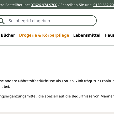
re Bestellhotline:
07626 974 9700
/ Schreiben Sie uns:
0160 652 2
Bücher
Drogerie & Körperpflege
Lebensmittel
Haus
e andere Nährstoffbedürfnisse als Frauen. Zink trägt zur Erhaltu
t bei.
ungsergänzungsmittel, die speziell auf die Bedürfnisse von Männe