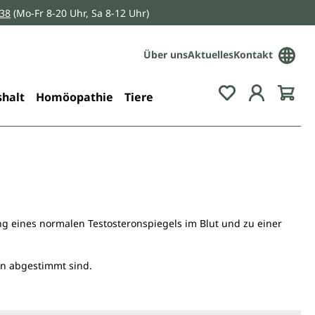
038
(Mo-Fr 8-20 Uhr, Sa 8-12 Uhr)
Über uns
Aktuelles
Kontakt
Du hast 0 Pro
halt
Homöopathie
Tiere
ng eines normalen Testosteronspiegels im Blut und zu einer
rn abgestimmt sind.