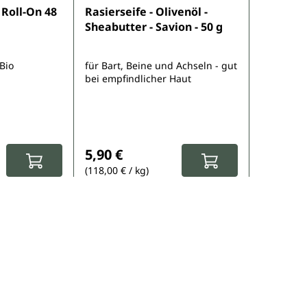
Durchschnittliche Bewertung von 4.5 von 
Roll-On 48
Rasierseife - Olivenöl -
Sheabutter - Savion - 50 g
 Bio
für Bart, Beine und Achseln - gut
bei empfindlicher Haut
:
Regulärer Preis:
5,90 €
(118,00 € / kg)