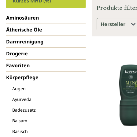
Kurzes MHD (%)
Produkte filte
Aminosäuren
Hersteller
Ätherische Öle
Darmreinigung
Drogerie
Favoriten
Körperpflege
Augen
Ayurveda
Badezusatz
Balsam
Basisch