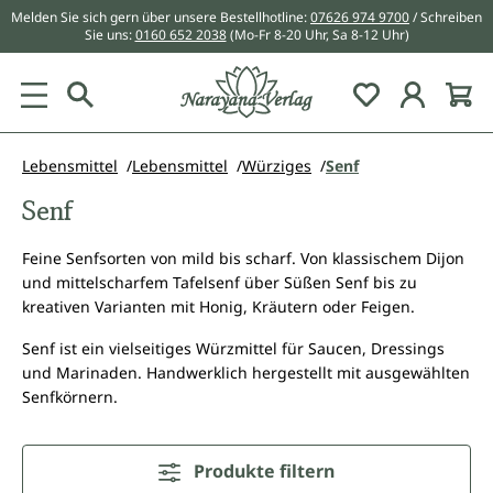
Melden Sie sich gern über unsere Bestellhotline:
07626 974 9700
/ Schreiben
alt springen
Sie uns:
0160 652 2038
(Mo-Fr 8-20 Uhr, Sa 8-12 Uhr)
Du hast 0 Pr
Lebensmittel
Lebensmittel
Würziges
Senf
Senf
Feine Senfsorten von mild bis scharf. Von klassischem Dijon
und mittelscharfem Tafelsenf über Süßen Senf bis zu
kreativen Varianten mit Honig, Kräutern oder Feigen.
Senf ist ein vielseitiges Würzmittel für Saucen, Dressings
und Marinaden. Handwerklich hergestellt mit ausgewählten
Senfkörnern.
Produkte filtern