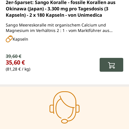
Durchschnittliche Bewertung von 4.6 von 5 Sternen
2er-Sparset: Sango Koralle - fossile Korallen aus
Okinawa (Japan) - 3.300 mg pro Tagesdosis (3
Kapseln) - 2 x 180 Kapseln - von Unimedica
Sango Meereskoralle mit organischem Calcium und
Magnesium im Verhältnis 2 : 1 - vom Marktführer aus
Okinawa
Kapseln
Verkaufspreis:
39,60 €
Regulärer Preis:
35,60 €
(81,28 € / kg)