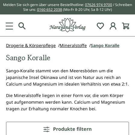
Melden Sie sich gern über unsere Bestellhotline:
07626 974 9700
/ Schreiben
alt springen
Sie uns:
0160 652 2038
(Mo-Fr 8-20 Uhr, Sa 8-12 Uhr)
Du hast 0 Pr
Drogerie & Körperpflege
Mineralstoffe
Sango Koralle
Sango Koralle
Sango-Koralle stammt von den Meeresböden um die
japanische Insel Okinawa und ist von Natur aus reich an
Calcium und Magnesium im idealen Verhältnis von etwa 2:1.
Die Mineralstoffe liegen in einer Form vor, die vom Körper
gut aufgenommen werden kann. Calcium und Magnesium
tragen zur Erhaltung normaler Knochen bei.
Produkte filtern