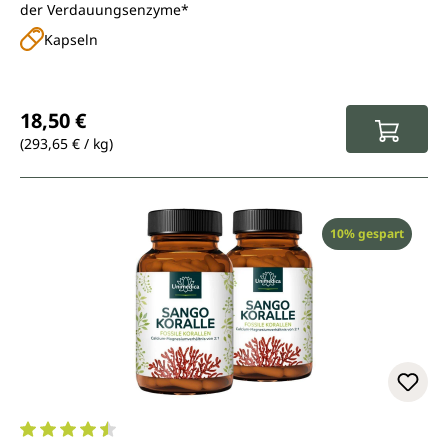
der Verdauungsenzyme*
Kapseln
Regulärer Preis:
18,50 €
(293,65 € / kg)
Rabatt
10% gespart