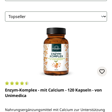
Durchschnittliche Bewertung von 4.4 von 5 Sternen
Enzym-Komplex - mit Calcium - 120 Kapseln - von
Unimedica
Nahrungsergänzungsmittel mit Calcium zur Unterstützung